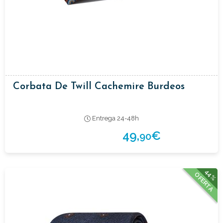
Corbata De Twill Cachemire Burdeos
Entrega 24-48h
49,
€
90
44%
OFERTA