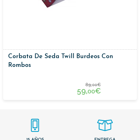
Corbata De Seda Twill Burdeos Con
Rombos
89,
€
00
59,
€
00
15 AÑOS
ENTREGA