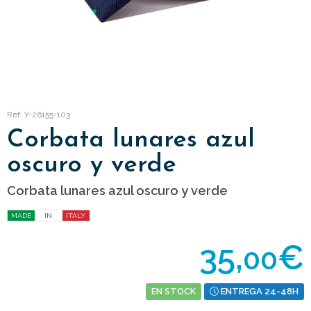
Ref: Y-26155-103
Corbata lunares azul
oscuro y verde
Corbata lunares azul oscuro y verde
MADE
IN
ITALY
35,
€
00
EN STOCK
ENTREGA 24-48H