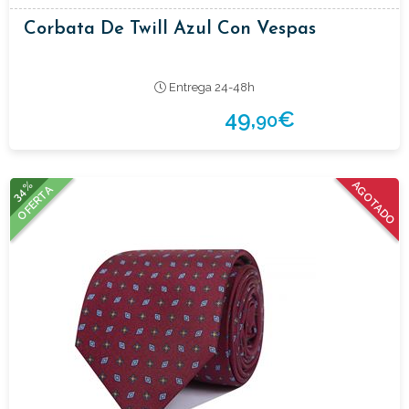
Corbata De Twill Azul Con Vespas
Entrega 24-48h
49,
€
90
34%
AGOTADO
OFERTA