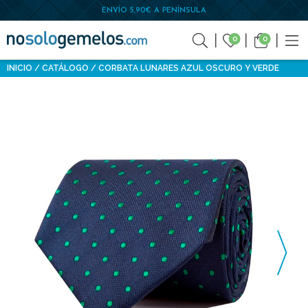
ENVÍO 5,90€ A PENÍNSULA
0
0
INICIO
CATÁLOGO
CORBATA LUNARES AZUL OSCURO Y VERDE