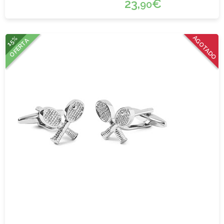
23,
€
90
15%
AGOTADO
OFERTA