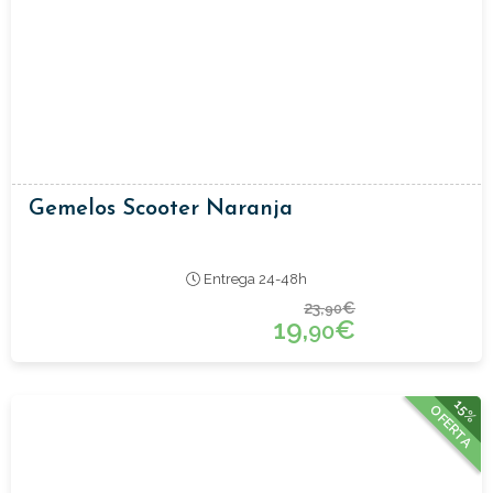
Gemelos Scooter Naranja
Entrega 24-48h
23,
€
90
19,
€
90
15%
OFERTA