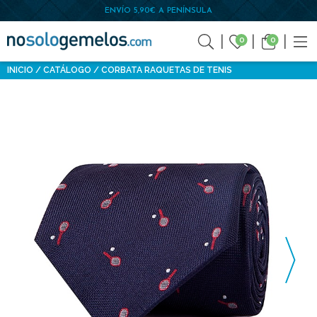
ENVÍO 5,90€ A PENÍNSULA
0
0
INICIO
CATÁLOGO
CORBATA RAQUETAS DE TENIS