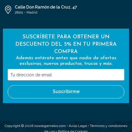
Calle Don Ramón de la Cruz, 47
28001 - Madrid
SUSCRÍBETE PARA OBTENER UN
DESCUENTO DEL 5% EN TU PRIMERA
COMPRA
Además entérate antes que nadie de ofertas
exclusivas, nuevos productos, trucos y más.
Tu
dirección
de
Suscribirme
email
Copyright © 2026 nosologemelos.com •
Aviso Legal
•
Términos y condiciones
de uso
•
Política de Cookies