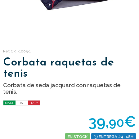
Ref: CRT-1005-1
Corbata raquetas de
tenis
Corbata de seda jacquard con raquetas de
tenis.
MADE
IN
ITALY
39,
€
90
EN STOCK
ENTREGA 24-48H