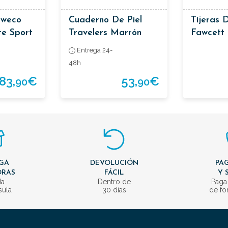
aweco
Cuaderno De Piel
Tijeras 
te Sport
Travelers Marrón
Fawcett
Passport Marrón
Entrega 24-
48h
83,
€
53,
€
90
90
GA
DEVOLUCIÓN
PAG
ORAS
FÁCIL
Y 
da
Dentro de
Paga
sula
30 días
de fo