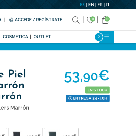
ES
EN
FR
IT
0
0
O
ACCEDE / REGÍSTRATE
COSMÉTICA
OUTLET
53,
€
90
 Piel
arrón
EN STOCK
rrón
ENTREGA 24-48H
lers Marrón
90€
53,90€
53,90€