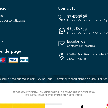
ación
Contacto
os
91 435 36 56
s personalizados
Lunes a Viernes de 10:00h a 18:3
683 185 759
Lunes a Viernes de 10:00h a 18:3
s
Escríbenos
FR
IT
Contacta con nosotros
s de pago
Calle Don Ramón de la C
28001 - Madrid
 © 2026 nosologemelos.com •
Aviso Legal
•
Términos y condiciones de uso
•
Polític