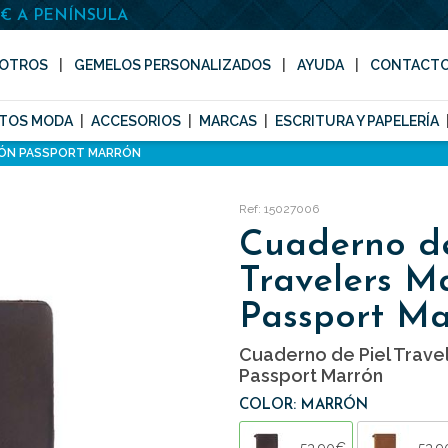
0€ A PENÍNSULA
OTROS
GEMELOS PERSONALIZADOS
AYUDA
CONTACT
TOS MODA
ACCESORIOS
MARCAS
ESCRITURA Y PAPELERÍA
RÓN PASSPORT MARRÓN
Ref: 15027006
Cuaderno de
Travelers M
Passport Ma
Cuaderno de Piel Trave
Passport Marrón
COLOR: MARRÓN
53,90€
53,