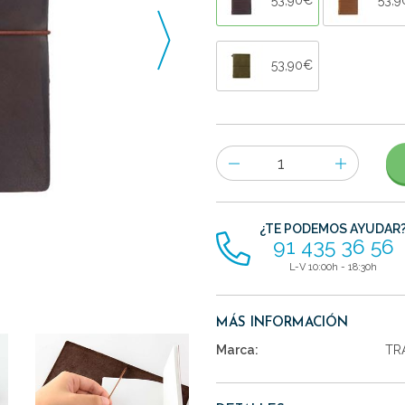
53,90€
Número
de
artículos
¿TE PODEMOS AYUDAR
91 435 36 56
L-V 10:00h - 18:30h
MÁS INFORMACIÓN
Marca:
TR