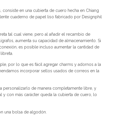
s, consiste en una cubierta de cuero hecha en Chiang
elente cuaderno de papel liso fabricado por Designphil
eta tal cual viene, pero al añadir el recambio de
lígrafos, aumenta su capacidad de almacenamiento. Si
conexión, es posible incluso aumentar la cantidad de
ibreta.
mple, por lo que es fácil agregar charms y adornos a la
ndamos incorporar sellos usados de correos en la
a personalizarlo de manera completamente libre, y
 y con más carácter queda la cubierta de cuero, lo
on una bolsa de algodón.