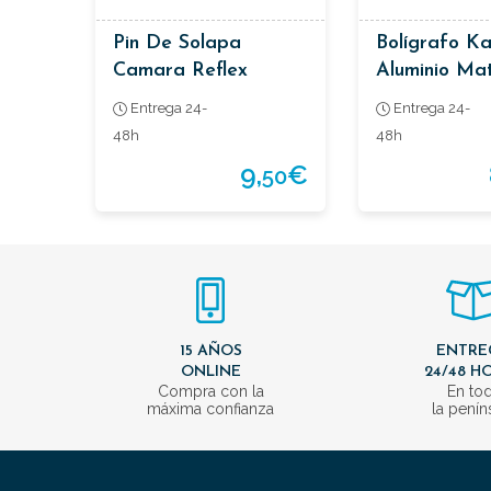
Pin De Solapa
Bolígrafo K
Camara Reflex
Aluminio Ma
Entrega 24-
Entrega 24-
48h
48h
9,
€
50
15 AÑOS
ENTRE
ONLINE
24/48 H
Compra con la
En to
máxima confianza
la penín