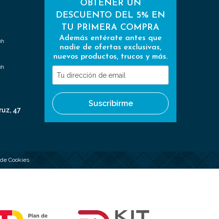
OBTENER UN
DESCUENTO DEL 5% EN
TU PRIMERA COMPRA
Además entérate antes que
0h
nadie de ofertas exclusivas,
nuevos productos, trucos y más.
0h
Tu
dirección
de
Suscribirme
email
ruz, 47
a de Cookies