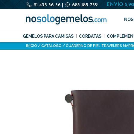
ENVÍO 5,9
91 435 36 56
|
683 185 759
NOS
GEMELOS PARA CAMISAS
CORBATAS
COMPLEMEN
INICIO
CATÁLOGO
CUADERNO DE PIEL TRAVELERS MAR