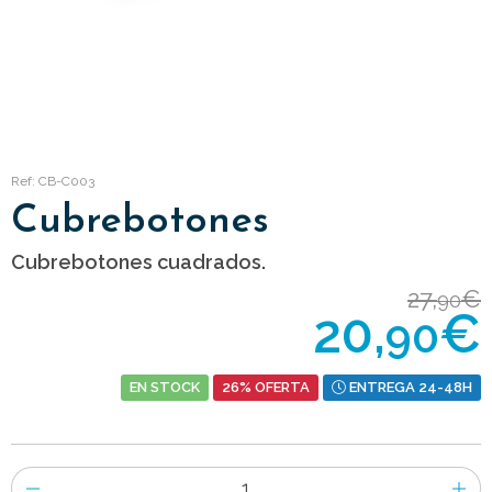
Ref: CB-C003
Cubrebotones
Cubrebotones cuadrados.
27,
€
90
20,
€
90
EN STOCK
26% OFERTA
ENTREGA 24-48H
Número