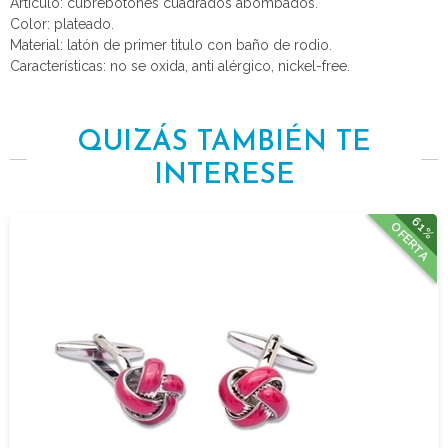
Articulo: cubrebotones cuadrados abombados.
Color: plateado.
Material: latón de primer titulo con baño de rodio.
Características: no se oxida, anti alérgico, nickel-free.
QUIZÁS TAMBIÉN TE
INTERESE
61%
OFERTA