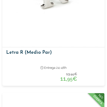
Letra R (medio Par)
Entrega 24-48h
13,
€
95
11,
€
95
15%
OFERTA