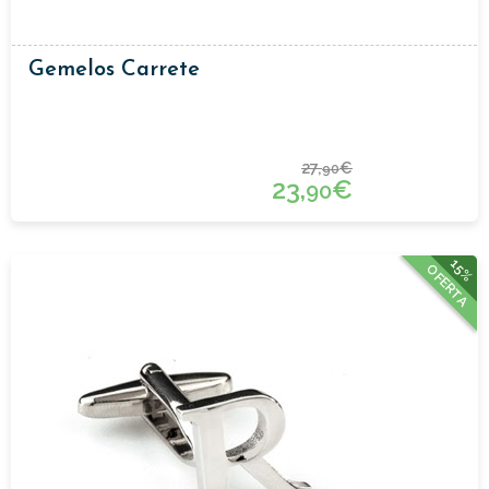
Gemelos Carrete
27,
€
90
23,
€
90
15%
OFERTA