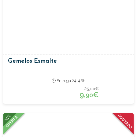
Gemelos Esmalte
Entrega 24-48h
25,
€
00
9,
€
90
15%
AGOTADO
OFERTA