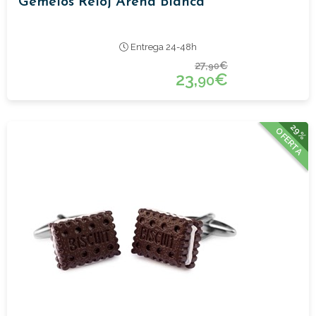
Gemelos Reloj Arena Blanca
Entrega 24-48h
27,
€
90
23,
€
90
29%
OFERTA