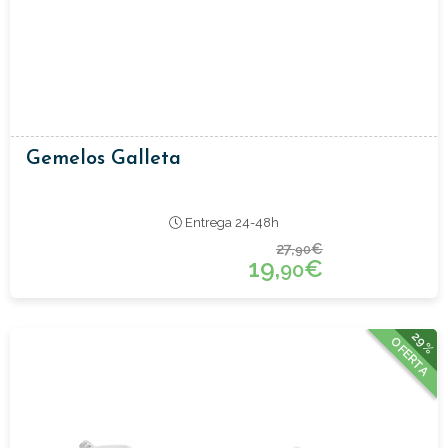
Gemelos Galleta
Entrega 24-48h
27,
€
90
19,
€
90
29%
OFERTA