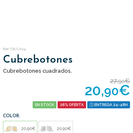
Ref: CB-C004
Cubrebotones
Cubrebotones cuadrados.
27,
€
90
20,
€
90
EN STOCK
26% OFERTA
ENTREGA 24-48H
COLOR:
20,90€
20,90€