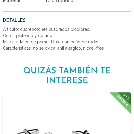
Material:
Latón rodiado
DETALLES
Articulo: cubrebotones cuadrados bicolores.
Color: plateado y dorado.
Material: latón de primer titulo con baño de rodio.
Características: no se oxida, anti alérgico, nickel-free.
QUIZÁS TAMBIÉN TE
INTERESE
58%
OFERTA