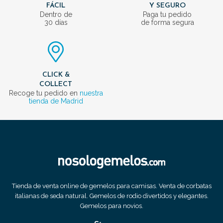
FÁCIL
Y SEGURO
Dentro de
Paga tu pedido
30 días
de forma segura
CLICK &
COLLECT
Recoge tu pedido en
nuestra
tienda de Madrid
Tienda de venta online de gemelos para camisas. Venta de corbatas
italianas de seda natural. Gemelos de rodio divertidos y elegantes.
Gemelos para novios.