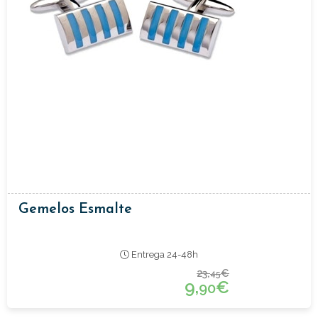
Gemelos Esmalte
Entrega 24-48h
23,
€
45
9,
€
90