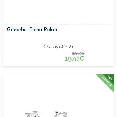
Gemelos Ficha Poker
Entrega 24-48h
27,
€
90
19,
€
90
15%
OFERTA