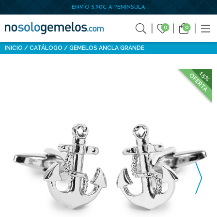
ENVÍO 5,90€ A PENÍNSULA
0
0
INICIO
CATÁLOGO
GEMELOS ANCLA GRANDE
15%
OFERTA