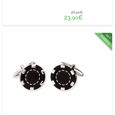
27,
€
90
23,
€
90
29%
OFERTA