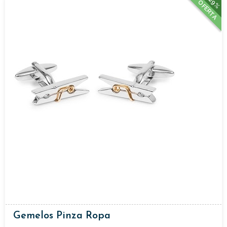
29%
OFERTA
Gemelos Pinza Ropa