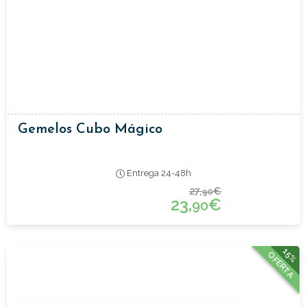
Gemelos Cubo Mágico
Entrega 24-48h
27,
€
90
23,
€
90
15%
OFERTA