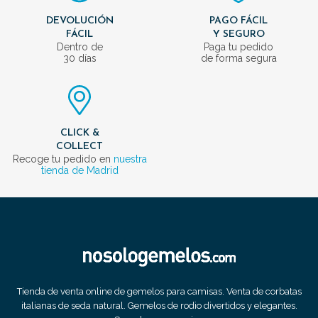
DEVOLUCIÓN
PAGO FÁCIL
FÁCIL
Y SEGURO
Dentro de
Paga tu pedido
30 días
de forma segura
CLICK &
COLLECT
Recoge tu pedido en
nuestra
tienda de Madrid
Tienda de venta online de gemelos para camisas. Venta de corbatas
italianas de seda natural. Gemelos de rodio divertidos y elegantes.