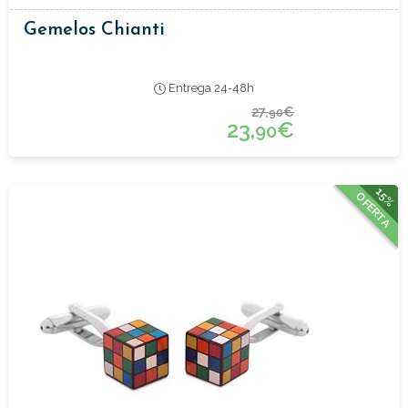
Gemelos Chianti
Entrega 24-48h
27,
€
90
23,
€
90
15%
OFERTA