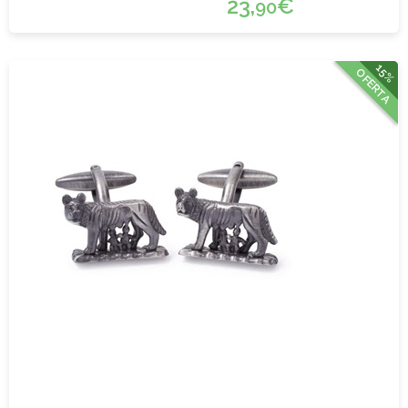
23,
€
90
15%
OFERTA