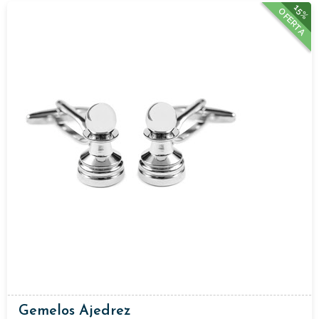
15%
OFERTA
Gemelos Ajedrez