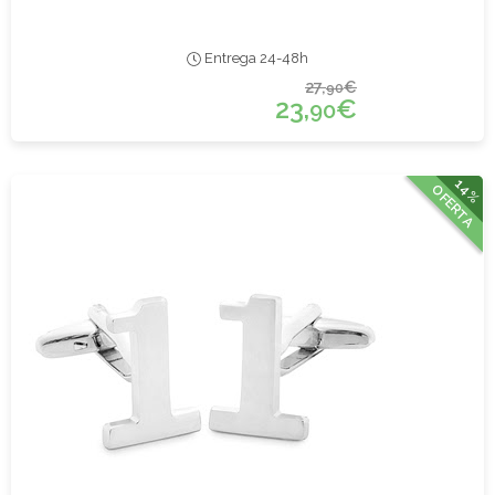
Entrega 24-48h
27,
€
90
23,
€
90
14%
OFERTA