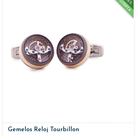
21%
OFERTA
Gemelos Reloj Tourbillon