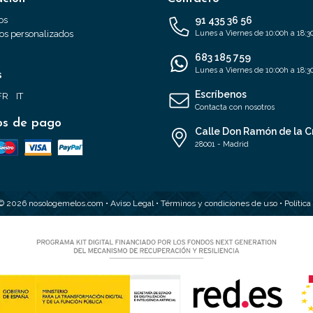
os
91 435 36 56
s personalizados
Lunes a Viernes de 10:00h a 18:3
683 185 759
Lunes a Viernes de 10:00h a 18:3
s
Escríbenos
FR
IT
Contacta con nosotros
s de pago
Calle Don Ramón de la C
28001 - Madrid
 © 2026 nosologemelos.com •
Aviso Legal
•
Términos y condiciones de uso
•
Polític