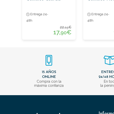
Entrega 24-
Entrega 24-
48h
48h
22,
€
15
17,
€
90
15 AÑOS
ENTRE
ONLINE
24/48 H
Compra con la
En to
máxima confianza
la penín
Inform