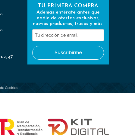
TU PRIMERA COMPRA
Además entérate antes que
0h
nadie de ofertas exclusivas,
nuevos productos, trucos y más.
0h
Tu
dirección
de
Suscribirme
email
ruz, 47
a de Cookies