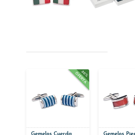
20%
OFERTA
Gemelos Cuerda
Gemelos Pie