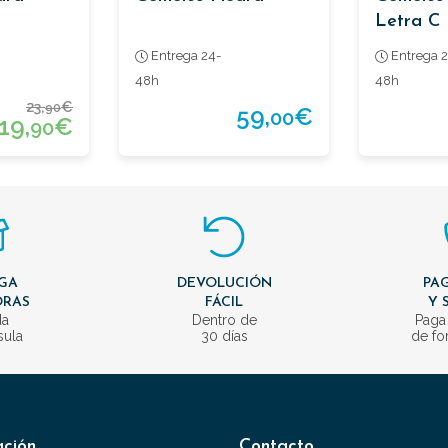
Letra C
Entrega 24-
Entrega 2
48h
48h
23,
€
90
59,
€
00
19,
€
90
GA
DEVOLUCIÓN
PAG
ORAS
FÁCIL
Y 
da
Dentro de
Paga
sula
30 días
de fo
ación
Contacto