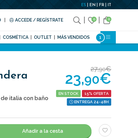
ES
EN
FR
IT
0
0
O
ACCEDE / REGÍSTRATE
COSMÉTICA
OUTLET
MÁS VENDIDOS
27,
€
90
23,
€
ndera
90
EN STOCK
15% OFERTA
de italia con baño
ENTREGA 24-48H
Añadir a la cesta