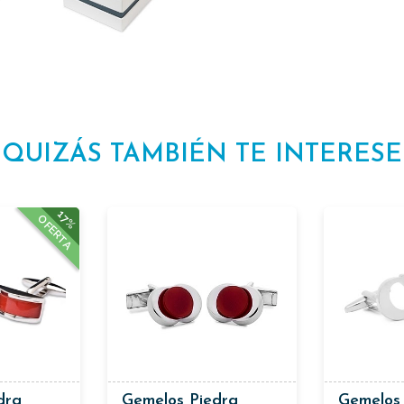
QUIZÁS TAMBIÉN TE INTERESE
17%
OFERTA
dra
Gemelos Piedra
Gemelos 