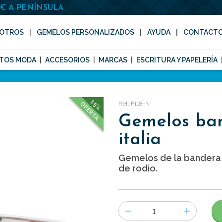
0€ A PENÍNSULA
OTROS
GEMELOS PERSONALIZADOS
AYUDA
CONTACT
TOS MODA
ACCESORIOS
MARCAS
ESCRITURA Y PAPELERÍA
15%
Ref: F118-N
OFERTA
Gemelos ba
italia
Gemelos de la bandera 
de rodio.
Número
de