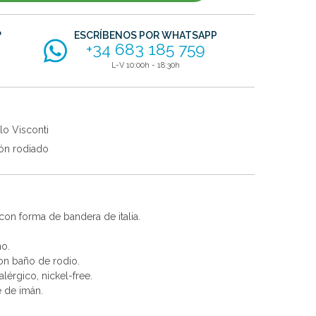
?
ESCRÍBENOS POR WHATSAPP
+34 683 185 759
L-V 10:00h - 18:30h
lo Visconti
ón rodiado
con forma de bandera de italia.
no.
con baño de rodio.
alérgico, nickel-free.
e de imán.