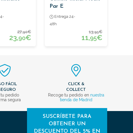
Par E
4-
Entrega 24-
48h
27,
€
13,
€
90
95
23,
€
11,
€
90
95
O FÁCIL
CLICK &
SEGURO
COLLECT
 tu pedido
Recoge tu pedido en
nuestra
rma segura
tienda de Madrid
SUSCRÍBETE PARA
OBTENER UN
DESCUENTO DEL 5% EN