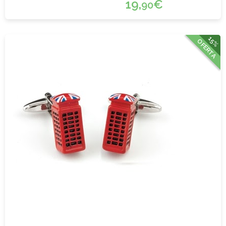
19,
€
90
15%
OFERTA