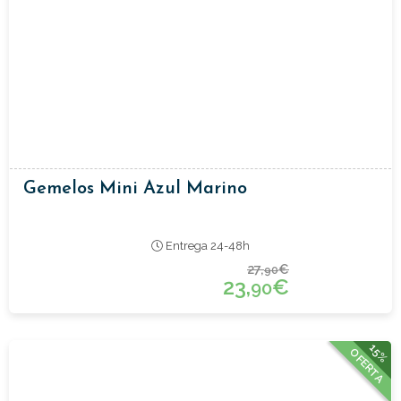
Gemelos Mini Azul Marino
Entrega 24-48h
27,
€
90
23,
€
90
15%
OFERTA