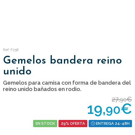
Ref: F258
Gemelos bandera reino
unido
Gemelos para camisa con forma de bandera del
reino unido bañados en rodio.
27,
€
90
19,
€
90
EN STOCK
29% OFERTA
ENTREGA 24-48H