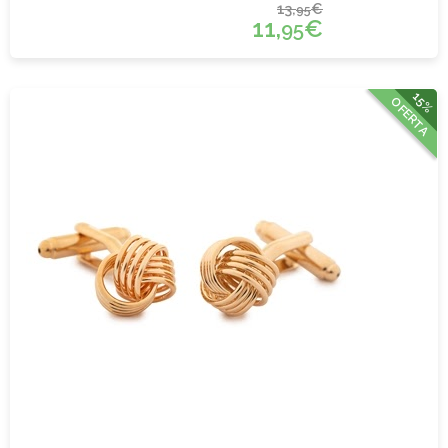
13,
€
95
11,
€
95
15%
OFERTA