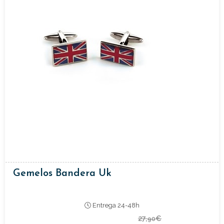
Gemelos Bandera Uk
Entrega 24-48h
27,
€
90