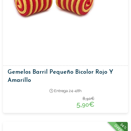
Gemelos Barril Pequeño Bicolor Rojo Y
Amarillo
Entrega 24-48h
8,
€
90
5,
€
90
34%
OFERTA