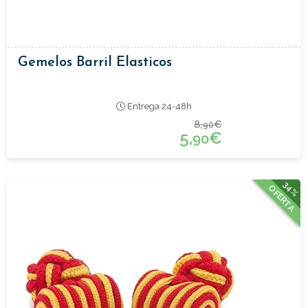
Gemelos Barril Elasticos
Entrega 24-48h
8,
€
90
5,
€
90
34%
OFERTA