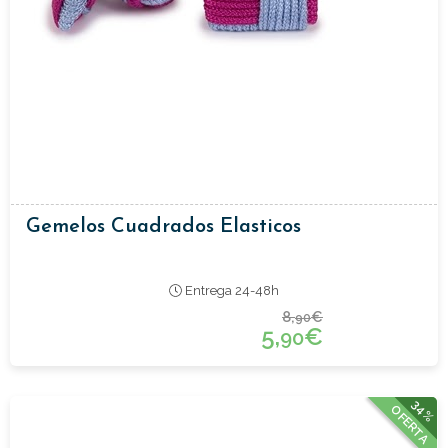
Gemelos Cuadrados Elasticos
Entrega 24-48h
8,
€
90
5,
€
90
34%
OFERTA