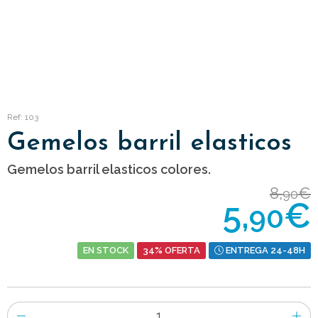
Ref: 103
Gemelos barril elasticos
Gemelos barril elasticos colores.
8,
€
90
5,
€
90
EN STOCK
34% OFERTA
ENTREGA 24-48H
Número