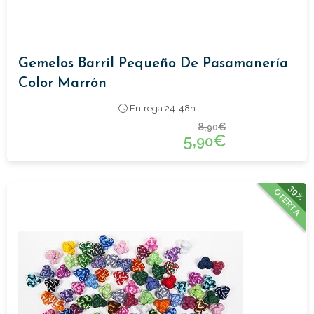
Gemelos Barril Pequeño De Pasamanería
Color Marrón
Entrega 24-48h
8,
€
90
5,
€
90
39%
OFERTA