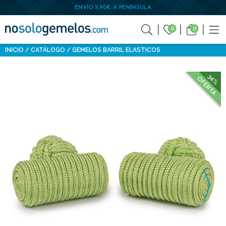
ENVÍO 5,90€ A PENÍNSULA
0
0
INICIO
CATÁLOGO
GEMELOS BARRIL ELASTICOS
34%
OFERTA