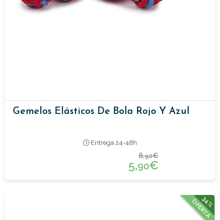
Gemelos Elásticos De Bola Rojo Y Azul
Entrega 24-48h
8,
€
90
5,
€
90
34%
OFERTA