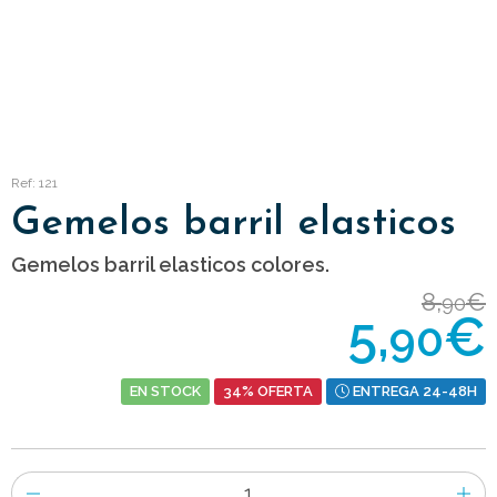
Ref: 121
Gemelos barril elasticos
Gemelos barril elasticos colores.
8,
€
90
5,
€
90
EN STOCK
34% OFERTA
ENTREGA 24-48H
Número