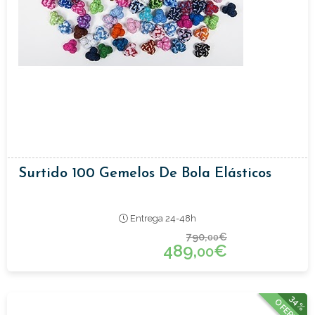
Surtido 100 Gemelos De Bola Elásticos
Entrega 24-48h
790,
€
00
489,
€
00
34%
OFERTA