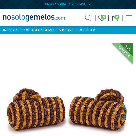
ENVÍO 5,90€ A PENÍNSULA
0
0
INICIO
CATÁLOGO
GEMELOS BARRIL ELASTICOS
34%
OFERTA