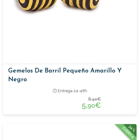
Gemelos De Barril Pequeño Amarillo Y
Negro
Entrega 24-48h
8,
€
90
5,
€
90
34%
OFERTA