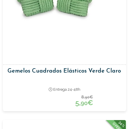
Gemelos Cuadrados Elásticos Verde Claro
Entrega 24-48h
8,
€
90
5,
€
90
34%
OFERTA