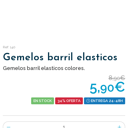
Ref: 140
Gemelos barril elasticos
Gemelos barril elasticos colores.
8,
€
90
5,
€
90
EN STOCK
34% OFERTA
ENTREGA 24-48H
Número