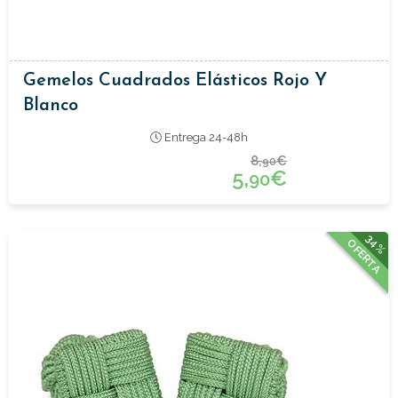
Gemelos Cuadrados Elásticos Rojo Y
Blanco
Entrega 24-48h
8,
€
90
5,
€
90
34%
OFERTA