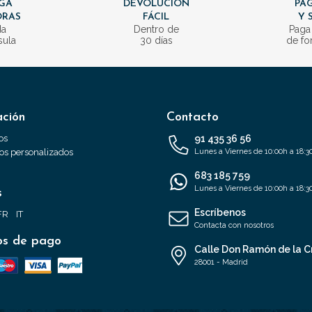
GA
DEVOLUCIÓN
PAG
ORAS
FÁCIL
Y 
da
Dentro de
Paga
sula
30 días
de fo
ación
Contacto
os
91 435 36 56
s personalizados
Lunes a Viernes de 10:00h a 18:3
683 185 759
Lunes a Viernes de 10:00h a 18:3
s
Escríbenos
FR
IT
Contacta con nosotros
s de pago
Calle Don Ramón de la C
28001 - Madrid