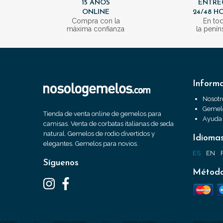
15 AÑOS
ENTRE
ONLINE
24/48 H
Compra con la
En to
máxima confianza
la penín
Inform
Nosotr
Gemelo
Tienda de venta online de gemelos para
Ayuda
camisas. Venta de corbatas italianas de seda
natural. Gemelos de rodio divertidos y
Idioma
elegantes. Gemelos para novios.
ES
EN
Síguenos
Método