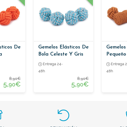
sticos De
Gemelos Elásticos De
Gemelos 
a
Bola Celeste Y Gris
Pequeño
Jaspeado
Pasaman
Entrega 24-
Entrega 2
Marrón
48h
48h
8,
€
8,
€
90
90
5,
€
5,
€
90
90