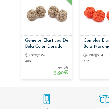
Gemelos Elásticos De
Gemelos Elá
Bola Color Dorado
Bola Naranj
Entrega 24-
Entrega 24-
48h
48h
8,
€
90
5,
€
90