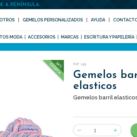
0€ A PENÍNSULA
OTROS
GEMELOS PERSONALIZADOS
AYUDA
CONTACT
TOS MODA
ACCESORIOS
MARCAS
ESCRITURA Y PAPELERÍA
34%
Ref: 149
OFERTA
Gemelos bar
elasticos
Gemelos barril elasticos
Número
de