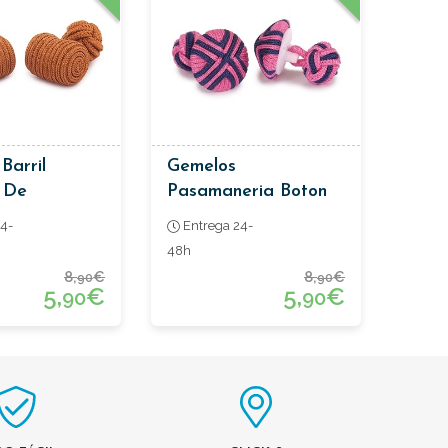
Barril
Gemelos
 De
Pasamaneria Boton
ería Color
Rosa Y Azul
4-
Entrega 24-
48h
8,
€
8,
€
90
90
5,
€
5,
€
90
90