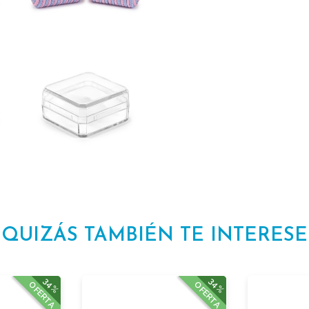
QUIZÁS TAMBIÉN TE INTERESE
34%
34%
OFERTA
OFERTA