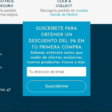
O FÁCIL
CLICK &
SEGURO
COLLECT
 tu pedido
Recoge tu pedido en
nuestra
rma segura
tienda de Madrid
SUSCRÍBETE PARA
OBTENER UN
DESCUENTO DEL 5% EN
TU PRIMERA COMPRA
Además entérate antes que
0h
nadie de ofertas exclusivas,
nuevos productos, trucos y más.
0h
Tu
dirección
de
Suscribirme
email
ruz, 47