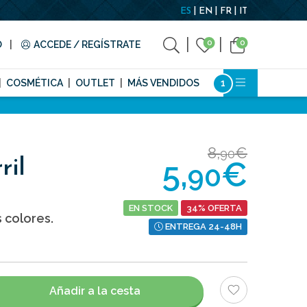
ES
EN
FR
IT
0
0
O
ACCEDE / REGÍSTRATE
COSMÉTICA
OUTLET
MÁS VENDIDOS
8,
€
90
5,
€
ril
90
EN STOCK
34% OFERTA
 colores.
ENTREGA 24-48H
Añadir a la cesta