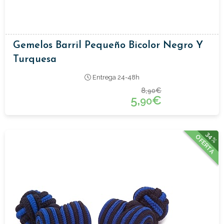
Gemelos Barril Pequeño Bicolor Negro Y
Turquesa
Entrega 24-48h
8,
€
90
5,
€
90
34%
OFERTA