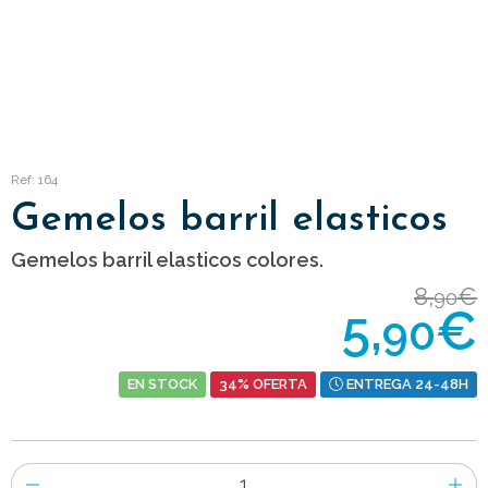
Ref: 164
Gemelos barril elasticos
Gemelos barril elasticos colores.
8,
€
90
5,
€
90
EN STOCK
34% OFERTA
ENTREGA 24-48H
Número