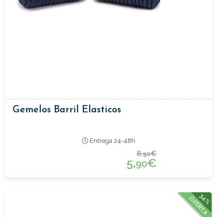
Gemelos Barril Elasticos
Entrega 24-48h
8,
€
90
5,
€
90
34%
OFERTA