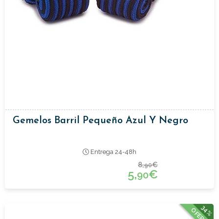
Gemelos Barril Pequeño Azul Y Negro
Entrega 24-48h
8,
€
90
5,
€
90
34%
OFERTA