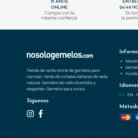
15 AÑOS
ENTRE
ONLINE
24/48 H
Compra con la
En to
máxima confianza
la penín
Inform
Nosotr
Gemelo
Tienda de venta online de gemelos para
Ayuda
camisas. Venta de corbatas italianas de seda
natural. Gemelos de rodio divertidos y
Idioma
elegantes. Gemelos para novios.
ES
EN
Síguenos
Método