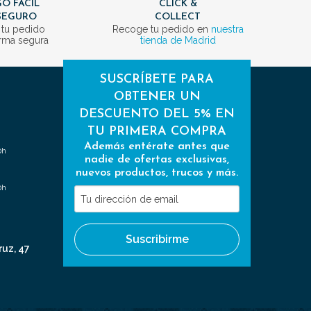
O FÁCIL
CLICK &
SEGURO
COLLECT
 tu pedido
Recoge tu pedido en
nuestra
rma segura
tienda de Madrid
SUSCRÍBETE PARA
OBTENER UN
DESCUENTO DEL 5% EN
TU PRIMERA COMPRA
Además entérate antes que
0h
nadie de ofertas exclusivas,
nuevos productos, trucos y más.
0h
Tu
dirección
de
Suscribirme
email
ruz, 47