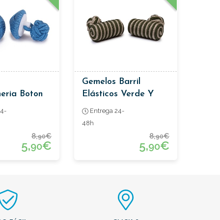
Gemelos Barril
eria Boton
Elásticos Verde Y
a
Beige
4-
Entrega 24-
48h
8,
€
8,
€
90
90
5,
€
5,
€
90
90