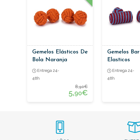
Gemelos Elásticos De
Gemelos Barr
Bola Naranja
Elasticos
Entrega 24-
Entrega 24-
48h
48h
8,
€
90
5,
€
90