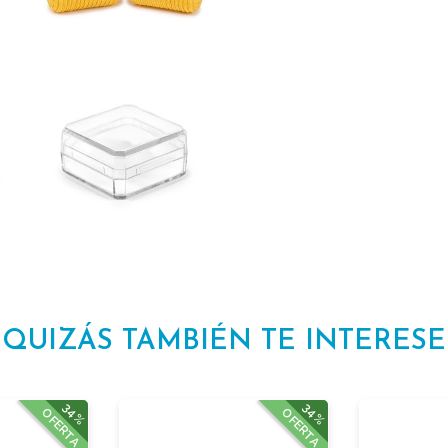
QUIZÁS TAMBIÉN TE INTERESE
34%
34%
OFERTA
OFERTA