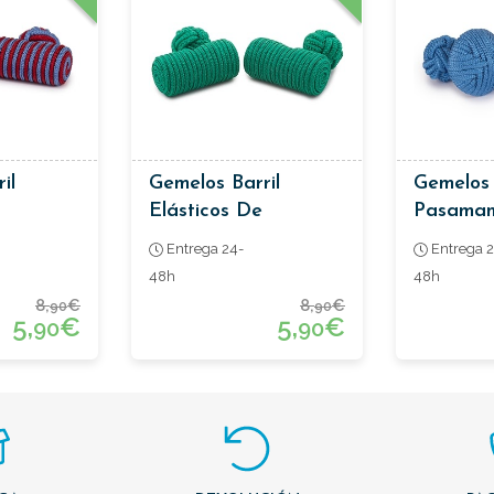
il
Gemelos Barril
Gemelos
Elásticos De
Pasaman
Pasamanería Color
Turques
Entrega 24-
Entrega 2
Verde
48h
48h
8,
€
8,
€
90
90
5,
€
5,
€
90
90