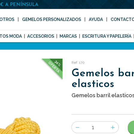
0€ A PENÍNSULA
OTROS
GEMELOS PERSONALIZADOS
AYUDA
CONTACT
TOS MODA
ACCESORIOS
MARCAS
ESCRITURA Y PAPELERÍA
34%
Ref: 170
OFERTA
Gemelos bar
elasticos
Gemelos barril elasticos
Número
de