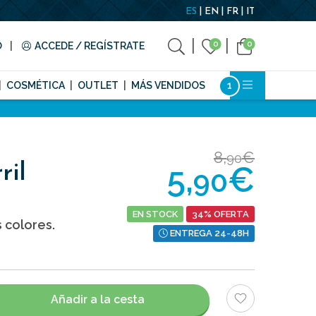
ES
EN
FR
IT
0
0
O
ACCEDE / REGÍSTRATE
COSMÉTICA
OUTLET
MÁS VENDIDOS
8,
€
90
5,
€
ril
90
EN STOCK
34% OFERTA
 colores.
ENTREGA 24-48H
Añadir a la cesta