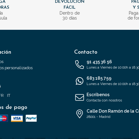
GA
DEVOLUCIÓN
PAG
ORAS
FÁCIL
Y 
da
Dentro de
Paga
sula
30 días
de fo
ación
Contacto
os
91 435 36 56
s personalizados
Lunes a Viernes de 10:00h a 18:3
683 185 759
Lunes a Viernes de 10:00h a 18:3
s
Escríbenos
FR
IT
Contacta con nosotros
s de pago
Calle Don Ramón de la C
28001 - Madrid