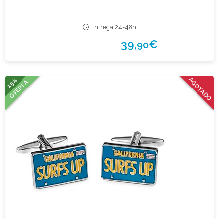
Entrega 24-48h
39,
€
90
15%
AGOTADO
OFERTA