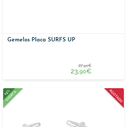
Gemelos Placa SURFS UP
27,
€
90
23,
€
90
15%
AGOTADO
OFERTA