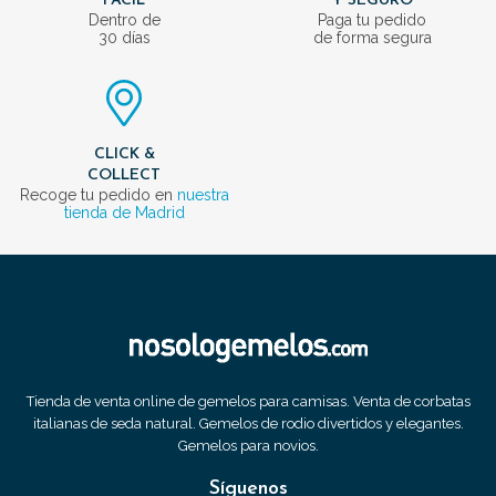
FÁCIL
Y SEGURO
Dentro de
Paga tu pedido
30 días
de forma segura
CLICK &
COLLECT
Recoge tu pedido en
nuestra
tienda de Madrid
Tienda de venta online de gemelos para camisas. Venta de corbatas
italianas de seda natural. Gemelos de rodio divertidos y elegantes.
Gemelos para novios.
Síguenos