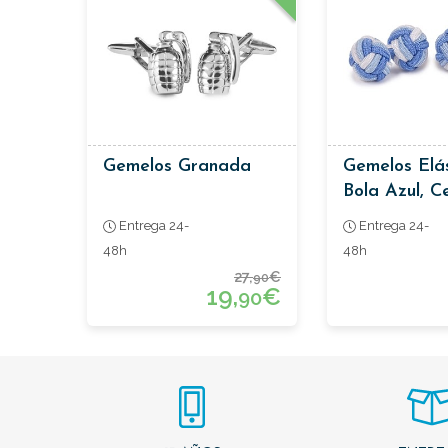
Gemelos Granada
Gemelos Elá
Bola Azul, C
Blanco
Entrega 24-
Entrega 24-
48h
48h
27,
€
90
19,
€
90