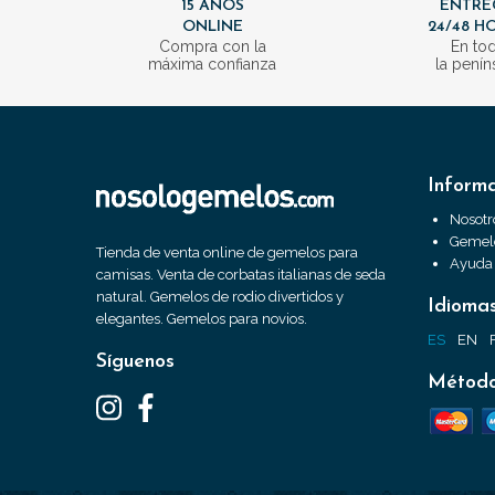
15 AÑOS
ENTRE
ONLINE
24/48 H
Compra con la
En to
máxima confianza
la penín
Inform
Nosotr
Gemelo
Tienda de venta online de gemelos para
Ayuda
camisas. Venta de corbatas italianas de seda
natural. Gemelos de rodio divertidos y
Idioma
elegantes. Gemelos para novios.
ES
EN
Síguenos
Método