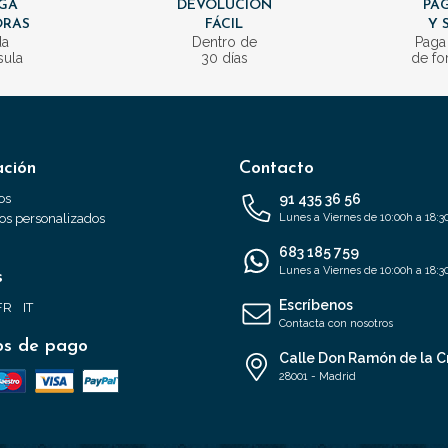
GA
DEVOLUCIÓN
PAG
ORAS
FÁCIL
Y 
da
Dentro de
Paga
sula
30 días
de fo
ación
Contacto
os
91 435 36 56
s personalizados
Lunes a Viernes de 10:00h a 18:3
683 185 759
Lunes a Viernes de 10:00h a 18:3
s
Escríbenos
FR
IT
Contacta con nosotros
s de pago
Calle Don Ramón de la C
28001 - Madrid