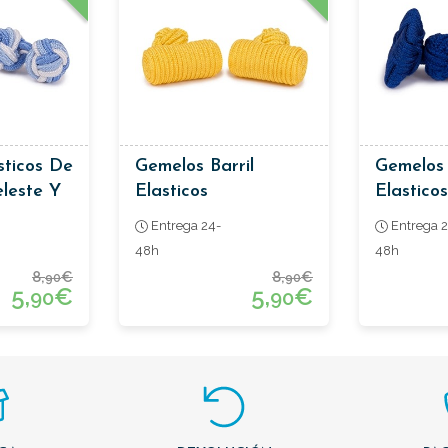
sticos De
Gemelos Barril
Gemelos
eleste Y
Elasticos
Elasticos
Entrega 24-
Entrega 2
48h
48h
8,
€
8,
€
90
90
5,
€
5,
€
90
90