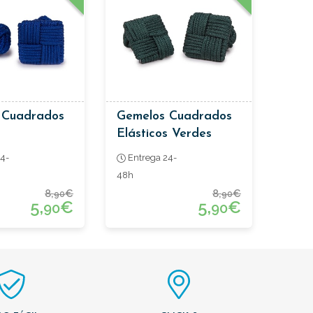
 Cuadrados
Gemelos Cuadrados
Elásticos Verdes
4-
Entrega 24-
48h
8,
€
8,
€
90
90
5,
€
5,
€
90
90