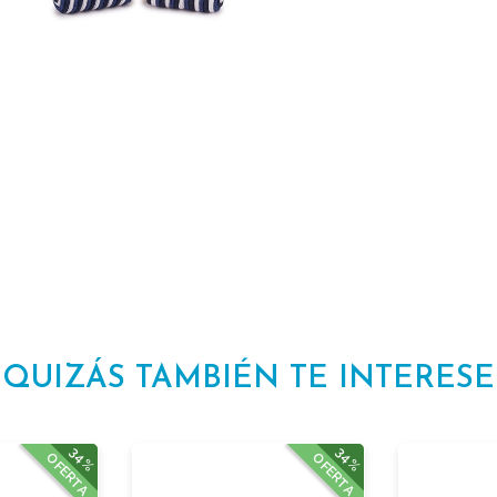
QUIZÁS TAMBIÉN TE INTERESE
34%
34%
OFERTA
OFERTA