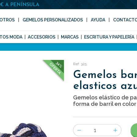
0€ A PENÍNSULA
OTROS
GEMELOS PERSONALIZADOS
AYUDA
CONTACT
TOS MODA
ACCESORIOS
MARCAS
ESCRITURA Y PAPELERÍA
34%
Ref: 325
OFERTA
Gemelos bar
elasticos az
Gemelos elástico de p
forma de barril en color
Número
de