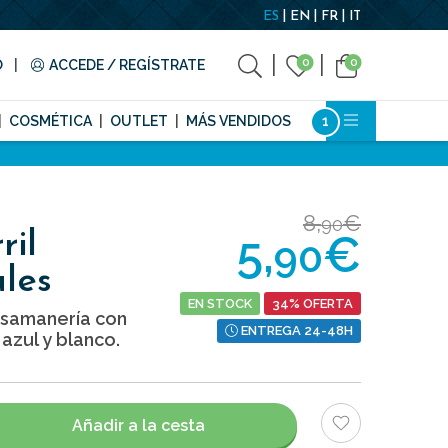
ES
EN
FR
IT
0
0
O
ACCEDE / REGÍSTRATE
COSMÉTICA
OUTLET
MÁS VENDIDOS
8,
€
90
5,
€
ril
90
ules
EN STOCK
34% OFERTA
asamanería con
ENTREGA 24-48H
 azul y blanco.
Añadir a la cesta