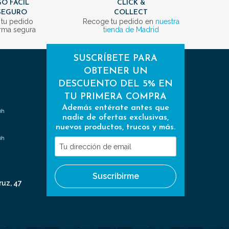
O FÁCIL
CLICK &
SEGURO
COLLECT
 tu pedido
Recoge tu pedido en
nuestra
rma segura
tienda de Madrid
SUSCRÍBETE PARA
OBTENER UN
DESCUENTO DEL 5% EN
TU PRIMERA COMPRA
Además entérate antes que
0h
nadie de ofertas exclusivas,
nuevos productos, trucos y más.
0h
Tu
dirección
de
Suscribirme
email
ruz, 47