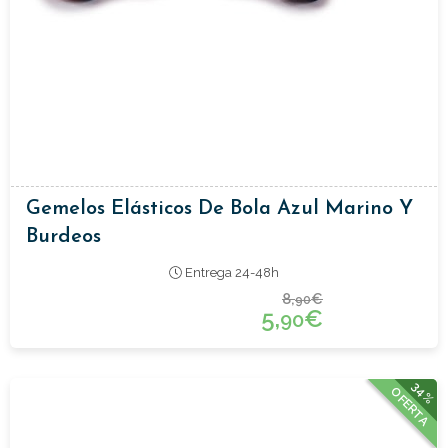
Gemelos Elásticos De Bola Azul Marino Y
Burdeos
Entrega 24-48h
8,
€
90
5,
€
90
34%
OFERTA