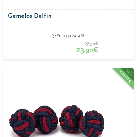
Gemelos Delfín
Entrega 24-48h
27,
€
90
23,
€
90
34%
OFERTA