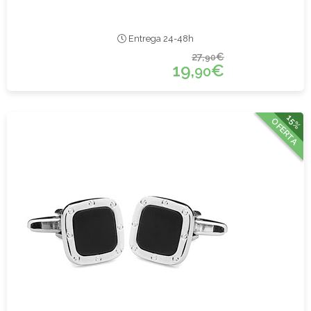
Entrega 24-48h
27,
€
90
19,
€
90
15%
OFERTA