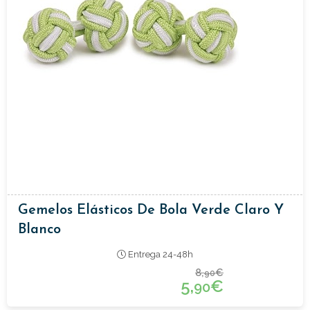
Gemelos Elásticos De Bola Verde Claro Y
Blanco
Entrega 24-48h
8,
€
90
5,
€
90