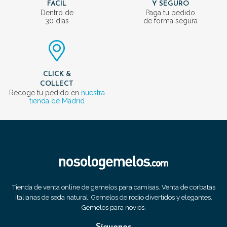
FÁCIL
Y SEGURO
Dentro de
Paga tu pedido
30 días
de forma segura
CLICK &
COLLECT
Recoge tu pedido en
nuestra
tienda de Madrid
Tienda de venta online de gemelos para camisas. Venta de corbatas
italianas de seda natural. Gemelos de rodio divertidos y elegantes.
Gemelos para novios.