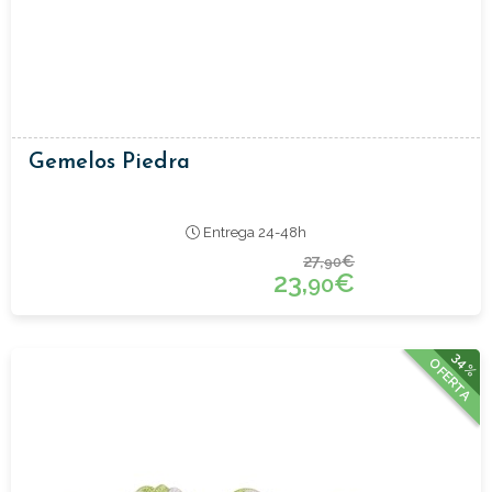
Gemelos Piedra
Entrega 24-48h
27,
€
90
23,
€
90
34%
OFERTA