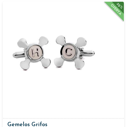
29%
OFERTA
Gemelos Grifos