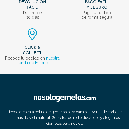
DEVOLUCIÓN
PAGO FÁCIL
FÁCIL
Y SEGURO
Dentro de
Paga tu pedido
30 días
de forma segura
CLICK &
COLLECT
Recoge tu pedido en
nuestra
tienda de Madrid
Tienda de venta online de gemelos para camisas. Venta de corbatas
italianas de seda natural. Gemelos de rodio divertidos y elegantes.
Gemelos para novios.