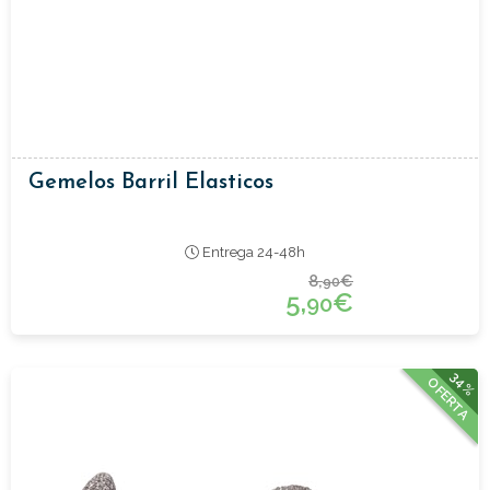
Gemelos Barril Elasticos
Entrega 24-48h
8,
€
90
5,
€
90
34%
OFERTA