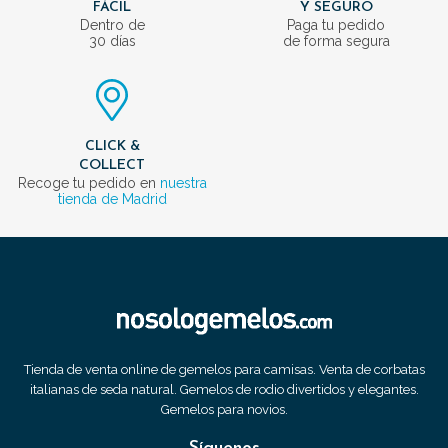
FÁCIL
Y SEGURO
Dentro de
Paga tu pedido
30 días
de forma segura
CLICK &
COLLECT
Recoge tu pedido en
nuestra
tienda de Madrid
Tienda de venta online de gemelos para camisas. Venta de corbatas
italianas de seda natural. Gemelos de rodio divertidos y elegantes.
Gemelos para novios.