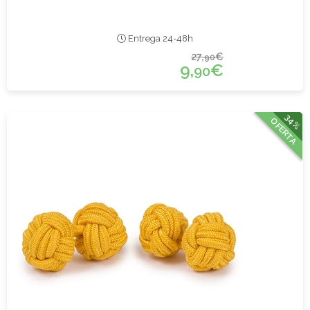
Entrega 24-48h
27,
€
90
9,
€
90
34%
OFERTA