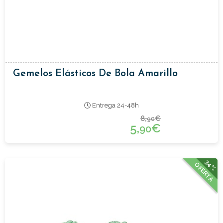
Gemelos Elásticos De Bola Amarillo
Entrega 24-48h
8,
€
90
5,
€
90
34%
OFERTA