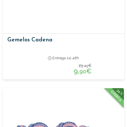
Gemelos Cadena
Entrega 24-48h
23,
€
45
9,
€
90
34%
OFERTA