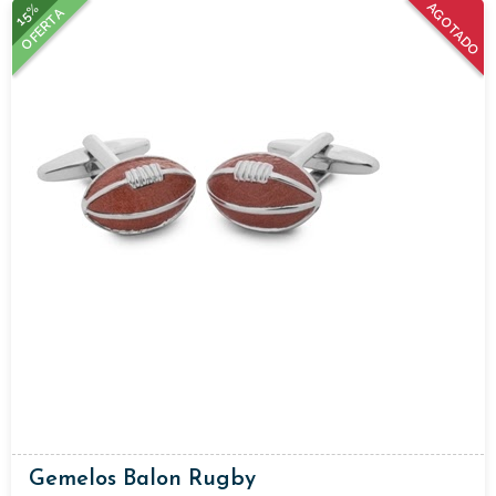
15%
AGOTADO
OFERTA
Gemelos Balon Rugby