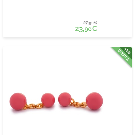
27,
€
90
23,
€
90
58%
OFERTA