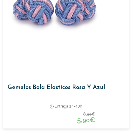
Gemelos Bola Elasticos Rosa Y Azul
Entrega 24-48h
8,
€
90
5,
€
90