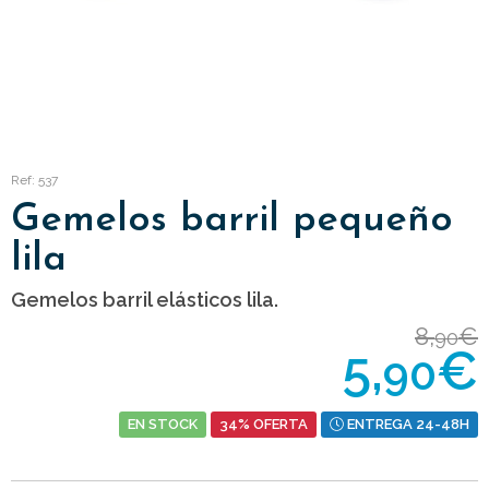
Ref: 537
Gemelos barril pequeño
lila
Gemelos barril elásticos lila.
8,
€
90
5,
€
90
EN STOCK
34% OFERTA
ENTREGA 24-48H