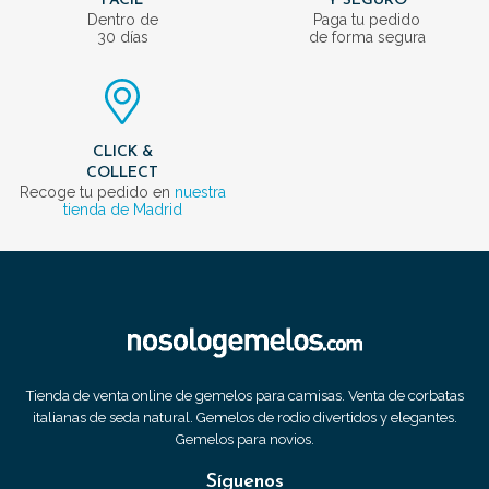
FÁCIL
Y SEGURO
Dentro de
Paga tu pedido
30 días
de forma segura
CLICK &
COLLECT
Recoge tu pedido en
nuestra
tienda de Madrid
Tienda de venta online de gemelos para camisas. Venta de corbatas
italianas de seda natural. Gemelos de rodio divertidos y elegantes.
Gemelos para novios.
Síguenos