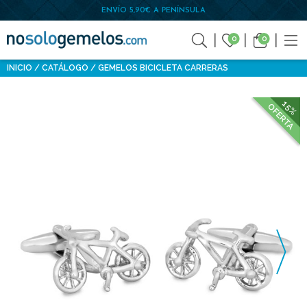
ENVÍO 5,90€ A PENÍNSULA
0
0
INICIO
CATÁLOGO
GEMELOS BICICLETA CARRERAS
15%
OFERTA