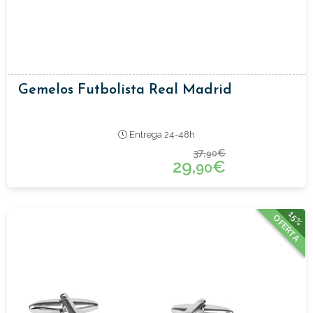
Gemelos Futbolista Real Madrid
Entrega 24-48h
37,
€
90
29,
€
90
15%
OFERTA