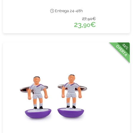
Entrega 24-48h
27,
€
90
23,
€
90
22%
OFERTA