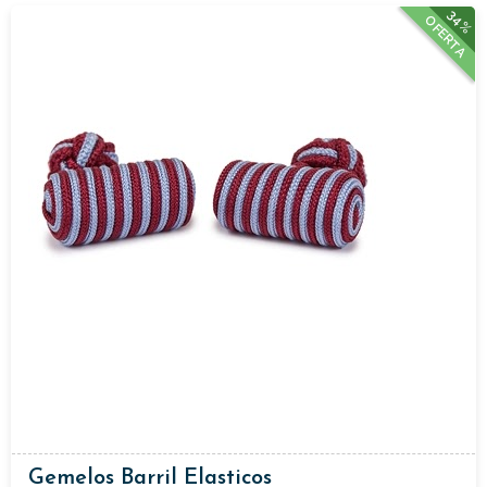
34%
OFERTA
Gemelos Barril Elasticos