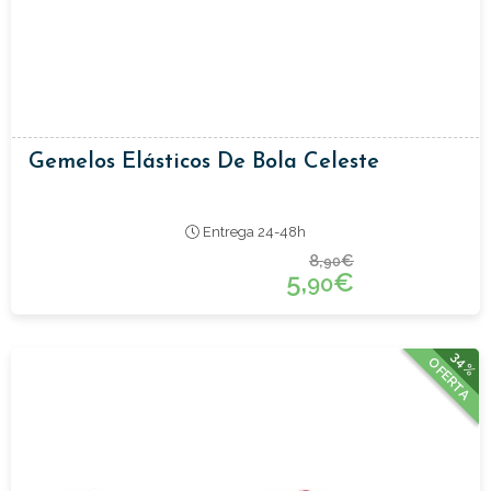
Gemelos Elásticos De Bola Celeste
Entrega 24-48h
8,
€
90
5,
€
90
34%
OFERTA