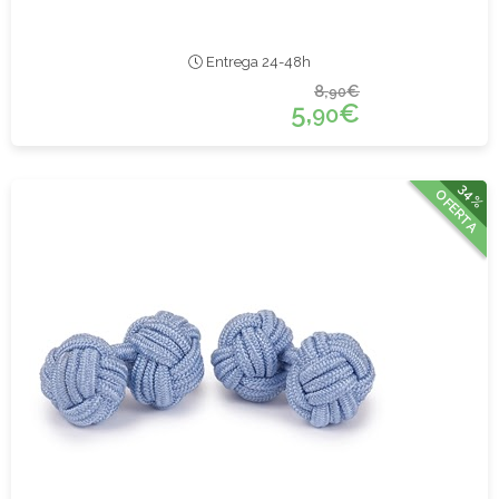
Entrega 24-48h
8,
€
90
5,
€
90
34%
OFERTA