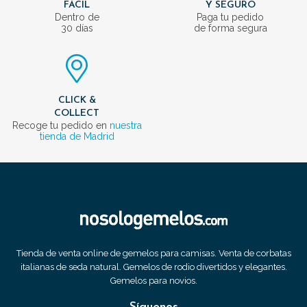
FÁCIL
Y SEGURO
Dentro de
Paga tu pedido
30 días
de forma segura
CLICK &
COLLECT
Recoge tu pedido en
nuestra
tienda de Madrid
Tienda de venta online de gemelos para camisas. Venta de corbatas
italianas de seda natural. Gemelos de rodio divertidos y elegantes.
Gemelos para novios.