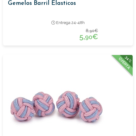
Gemelos Barril Elasticos
Entrega 24-48h
8,
€
90
5,
€
90
34%
OFERTA