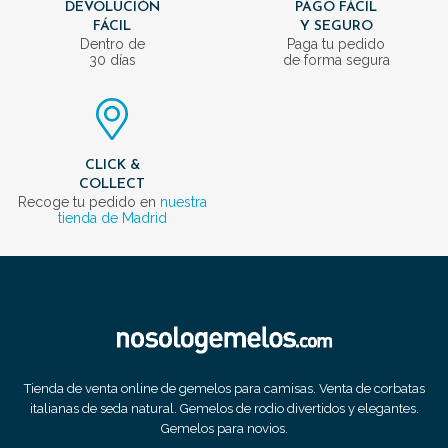
DEVOLUCIÓN
PAGO FÁCIL
FÁCIL
Y SEGURO
Dentro de
Paga tu pedido
30 días
de forma segura
CLICK &
COLLECT
Recoge tu pedido en
nuestra
tienda de Madrid
Tienda de venta online de gemelos para camisas. Venta de corbatas
italianas de seda natural. Gemelos de rodio divertidos y elegantes.
Gemelos para novios.