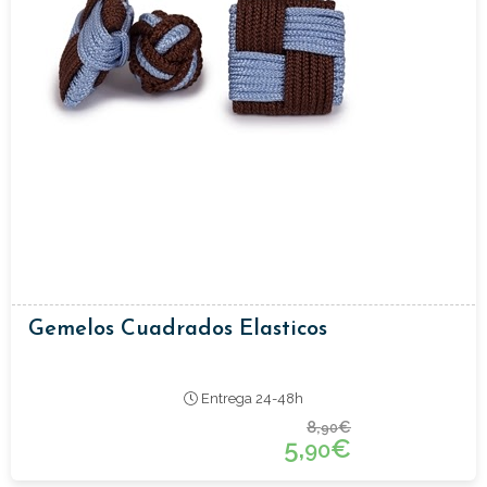
Gemelos Cuadrados Elasticos
Entrega 24-48h
8,
€
90
5,
€
90