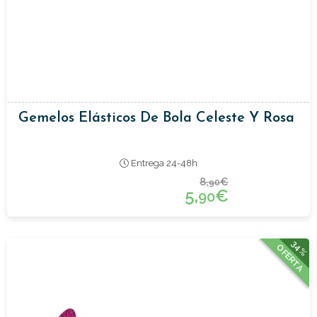
Gemelos Elásticos De Bola Celeste Y Rosa
Entrega 24-48h
8,
€
90
5,
€
90
34%
OFERTA