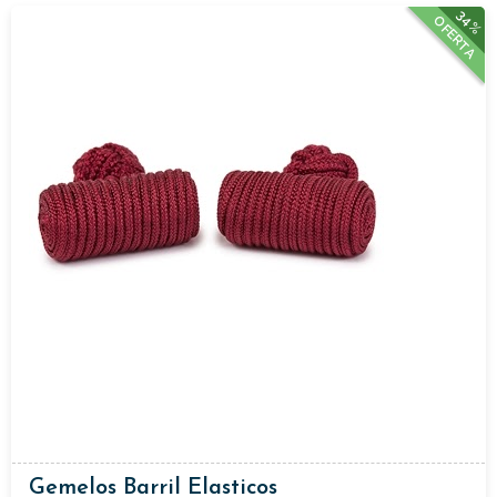
34%
OFERTA
Gemelos Barril Elasticos