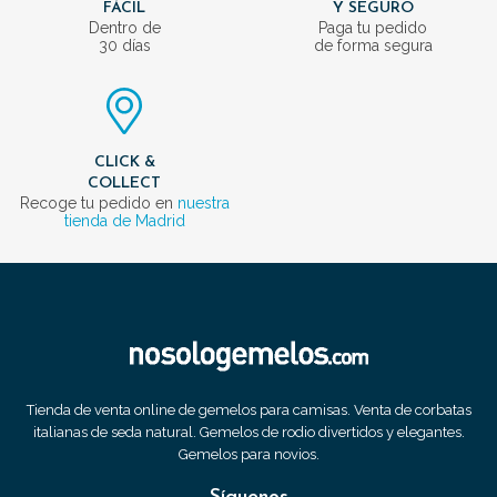
FÁCIL
Y SEGURO
Dentro de
Paga tu pedido
30 días
de forma segura
CLICK &
COLLECT
Recoge tu pedido en
nuestra
tienda de Madrid
Tienda de venta online de gemelos para camisas. Venta de corbatas
italianas de seda natural. Gemelos de rodio divertidos y elegantes.
Gemelos para novios.