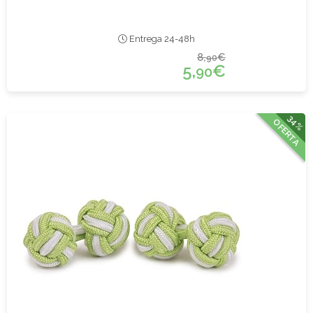
Entrega 24-48h
8,
€
90
5,
€
90
34%
OFERTA