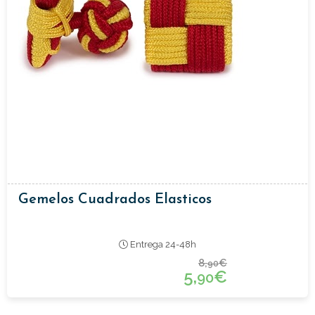
Gemelos Cuadrados Elasticos
Entrega 24-48h
8,
€
90
5,
€
90