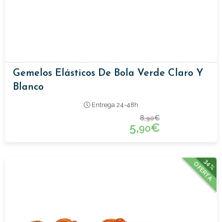
Gemelos Elásticos De Bola Verde Claro Y
Blanco
Entrega 24-48h
8,
€
90
5,
€
90
34%
OFERTA