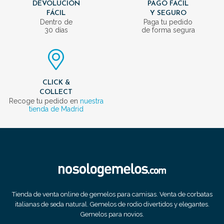
DEVOLUCIÓN
PAGO FÁCIL
FÁCIL
Y SEGURO
Dentro de
Paga tu pedido
30 días
de forma segura
CLICK &
COLLECT
Recoge tu pedido en
nuestra
tienda de Madrid
Tienda de venta online de gemelos para camisas. Venta de corbatas
italianas de seda natural. Gemelos de rodio divertidos y elegantes.
Gemelos para novios.