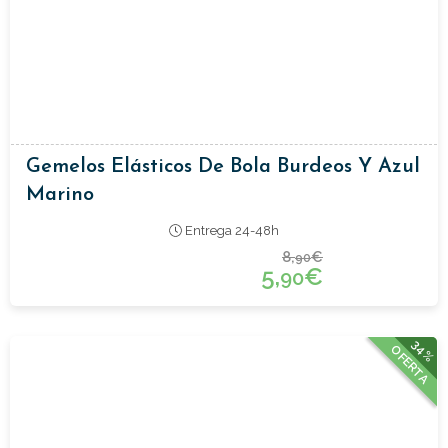
Gemelos Elásticos De Bola Burdeos Y Azul
Marino
Entrega 24-48h
8,
€
90
5,
€
90
34%
OFERTA