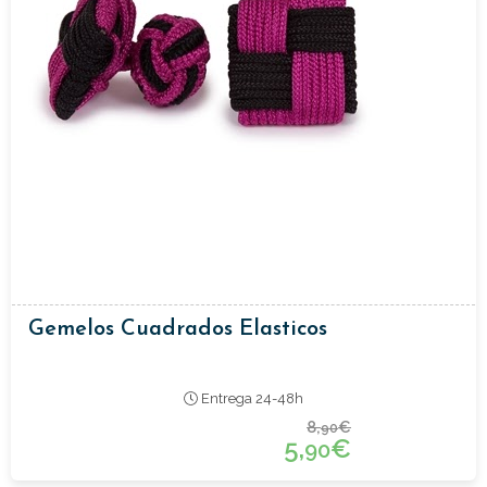
Gemelos Cuadrados Elasticos
Entrega 24-48h
8,
€
90
5,
€
90