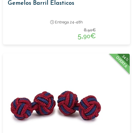
Gemelos Barril Elasticos
Entrega 24-48h
8,
€
90
5,
€
90
34%
OFERTA