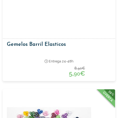
Gemelos Barril Elasticos
Entrega 24-48h
8,
€
90
5,
€
90
39%
OFERTA