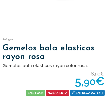
Ref: 910
Gemelos bola elasticos
rayon rosa
Gemelos bola elásticos rayón color rosa.
8,
€
90
5,
€
90
EN STOCK
34% OFERTA
ENTREGA 24-48H