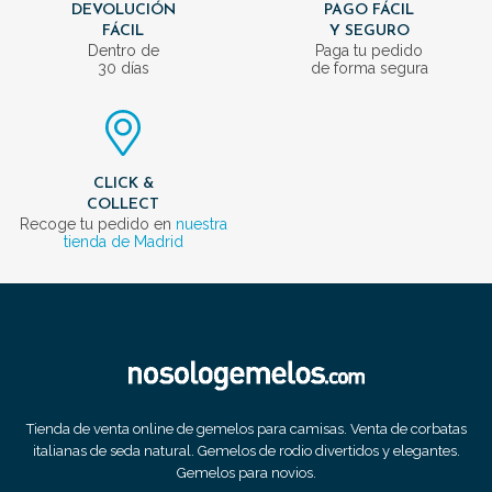
DEVOLUCIÓN
PAGO FÁCIL
FÁCIL
Y SEGURO
Dentro de
Paga tu pedido
30 días
de forma segura
CLICK &
COLLECT
Recoge tu pedido en
nuestra
tienda de Madrid
Tienda de venta online de gemelos para camisas. Venta de corbatas
italianas de seda natural. Gemelos de rodio divertidos y elegantes.
Gemelos para novios.