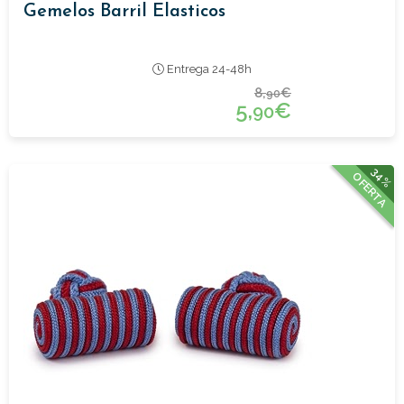
Gemelos Barril Elasticos
Entrega 24-48h
8,
€
90
5,
€
90
34%
OFERTA