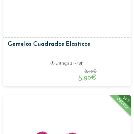
Gemelos Cuadrados Elasticos
Entrega 24-48h
8,
€
90
5,
€
90
34%
OFERTA