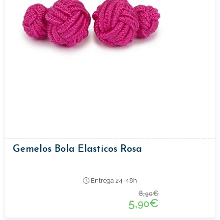
Gemelos Bola Elasticos Rosa
Entrega 24-48h
8,
€
90
5,
€
90