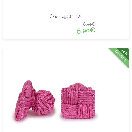
Entrega 24-48h
8,
€
90
5,
€
90
34%
OFERTA