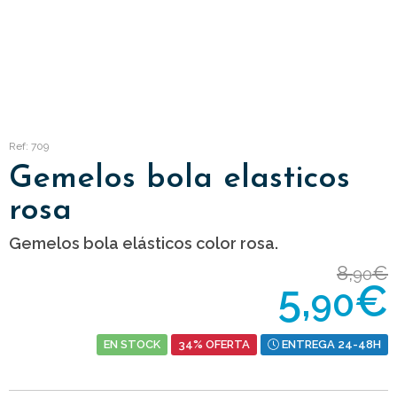
Ref: 709
Gemelos bola elasticos
rosa
Gemelos bola elásticos color rosa.
8,
€
90
5,
€
90
EN STOCK
34% OFERTA
ENTREGA 24-48H