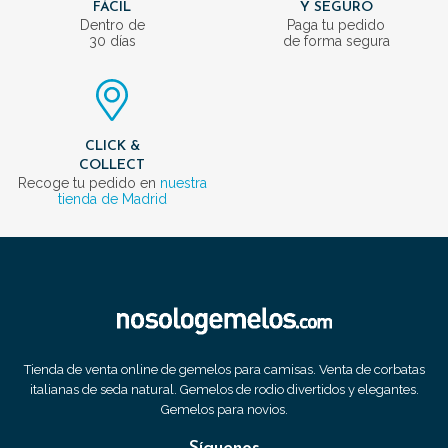
FÁCIL
Y SEGURO
Dentro de
Paga tu pedido
30 días
de forma segura
CLICK &
COLLECT
Recoge tu pedido en
nuestra
tienda de Madrid
Tienda de venta online de gemelos para camisas. Venta de corbatas
italianas de seda natural. Gemelos de rodio divertidos y elegantes.
Gemelos para novios.