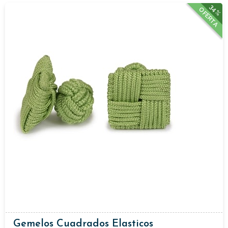
34%
OFERTA
Gemelos Cuadrados Elasticos