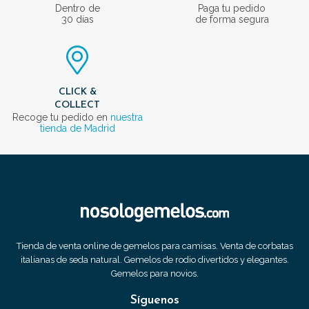
Dentro de
Paga tu pedido
30 días
de forma segura
CLICK &
COLLECT
Recoge tu pedido en
nuestra
tienda de Madrid
Tienda de venta online de gemelos para camisas. Venta de corbatas
italianas de seda natural. Gemelos de rodio divertidos y elegantes.
Gemelos para novios.
Síguenos