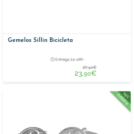
Gemelos Sillín Bicicleta
Entrega 24-48h
27,
€
90
23,
€
90
15%
OFERTA