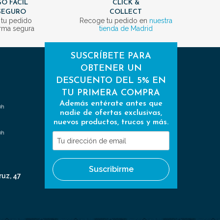
O FÁCIL
CLICK &
SEGURO
COLLECT
 tu pedido
Recoge tu pedido en
nuestra
rma segura
tienda de Madrid
SUSCRÍBETE PARA
OBTENER UN
DESCUENTO DEL 5% EN
TU PRIMERA COMPRA
Además entérate antes que
0h
nadie de ofertas exclusivas,
nuevos productos, trucos y más.
0h
Tu
dirección
de
Suscribirme
email
ruz, 47