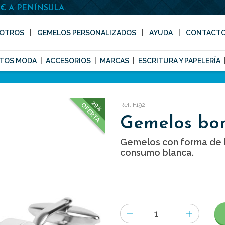
0€ A PENÍNSULA
OTROS
GEMELOS PERSONALIZADOS
AYUDA
CONTACT
TOS MODA
ACCESORIOS
MARCAS
ESCRITURA Y PAPELERÍA
29%
Ref: F192
OFERTA
Gemelos bom
Gemelos con forma de 
consumo blanca.
Número
de