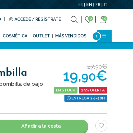
ES
EN
FR
IT
0
0
O
ACCEDE / REGÍSTRATE
COSMÉTICA
OUTLET
MÁS VENDIDOS
27,
€
90
19,
€
billa
90
bombilla de bajo
EN STOCK
29% OFERTA
ENTREGA 24-48H
Añadir a la cesta