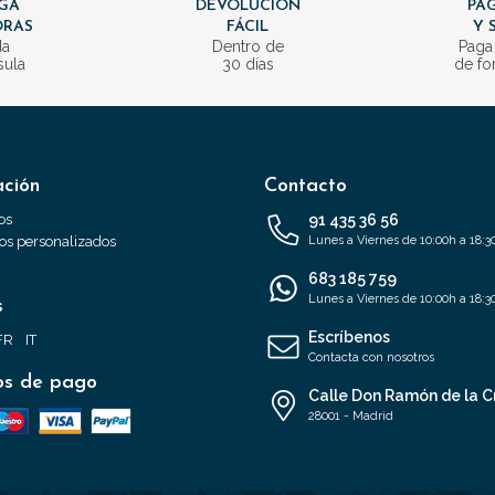
GA
DEVOLUCIÓN
PAG
ORAS
FÁCIL
Y 
da
Dentro de
Paga
sula
30 días
de fo
ación
Contacto
os
91 435 36 56
s personalizados
Lunes a Viernes de 10:00h a 18:3
683 185 759
Lunes a Viernes de 10:00h a 18:3
s
Escríbenos
FR
IT
Contacta con nosotros
s de pago
Calle Don Ramón de la C
28001 - Madrid