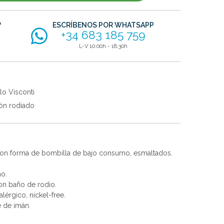
?
ESCRÍBENOS POR WHATSAPP
+34 683 185 759
L-V 10:00h - 18:30h
lo Visconti
ón rodiado
con forma de bombilla de bajo consumo, esmaltados.
no.
con baño de rodio.
alérgico, nickel-free.
e de imán.