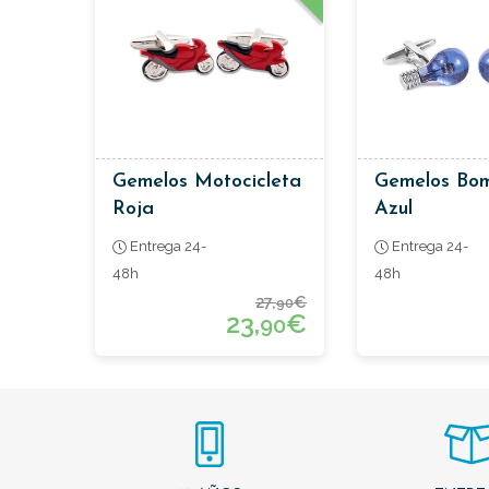
Gemelos Motocicleta
Gemelos Bom
Roja
Azul
Entrega 24-
Entrega 24-
48h
48h
27,
€
90
23,
€
90