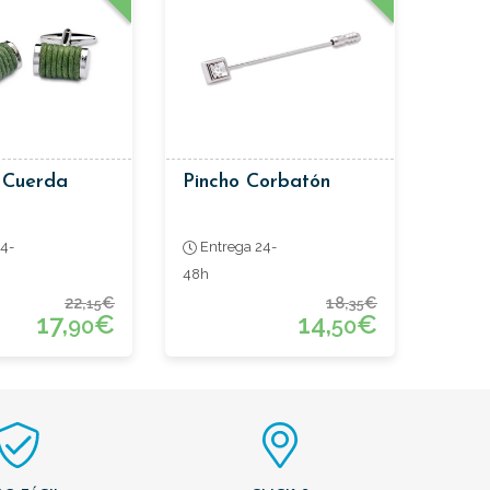
 Cuerda
Pincho Corbatón
4-
Entrega 24-
48h
22,
€
18,
€
15
35
17,
€
14,
€
90
50