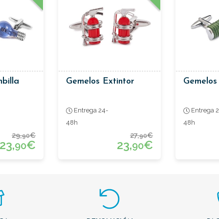
billa
Gemelos Extintor
Gemelos
Entrega 24-
Entrega 2
48h
48h
29,
€
27,
€
90
90
23,
€
23,
€
90
90