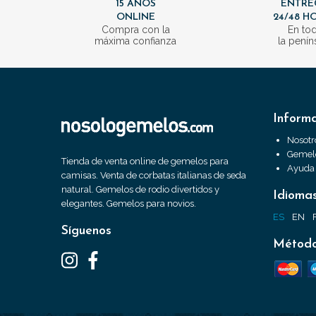
15 AÑOS
ENTRE
ONLINE
24/48 H
Compra con la
En to
máxima confianza
la penín
Inform
Nosotr
Gemelo
Tienda de venta online de gemelos para
Ayuda
camisas. Venta de corbatas italianas de seda
natural. Gemelos de rodio divertidos y
Idioma
elegantes. Gemelos para novios.
ES
EN
Síguenos
Método