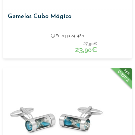
Gemelos Cubo Mágico
Entrega 24-48h
27,
€
90
23,
€
90
15%
OFERTA