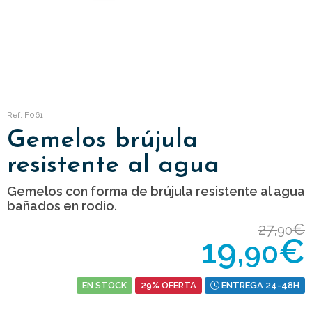
Ref: F061
Gemelos brújula
resistente al agua
Gemelos con forma de brújula resistente al agua
bañados en rodio.
27,
€
90
19,
€
90
EN STOCK
29% OFERTA
ENTREGA 24-48H