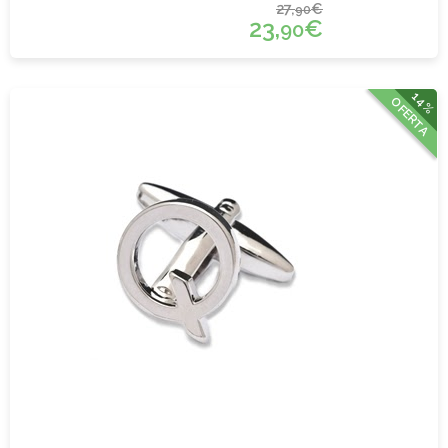
27,
€
90
23,
€
90
14%
OFERTA