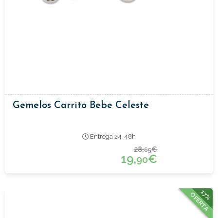
Gemelos Carrito Bebe Celeste
Entrega 24-48h
28,
€
65
19,
€
90
17%
OFERTA