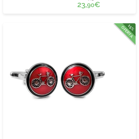
23,
€
90
15%
OFERTA