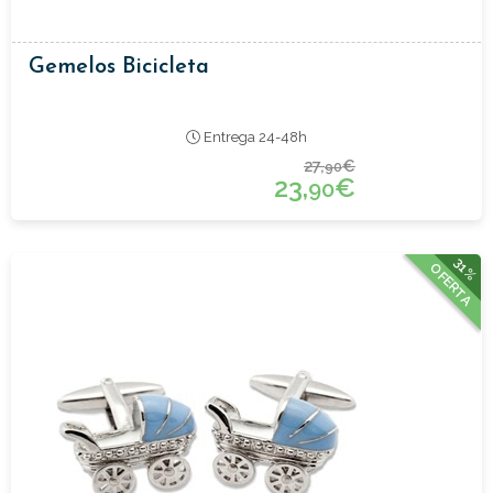
Gemelos Bicicleta
Entrega 24-48h
27,
€
90
23,
€
90
31%
OFERTA