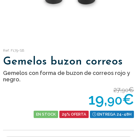
Ref: F179-SB
Gemelos buzon correos
Gemelos con forma de buzon de correos rojo y
negro.
27,
€
90
19,
€
90
EN STOCK
29% OFERTA
ENTREGA 24-48H