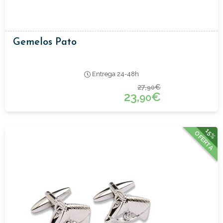
Gemelos Pato
Entrega 24-48h
27,
€
90
23,
€
90
15%
OFERTA