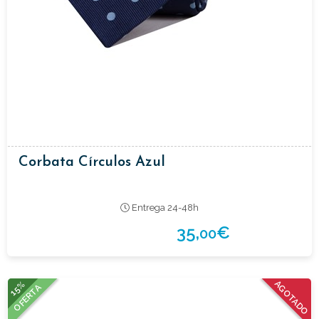
Corbata Círculos Azul
Entrega 24-48h
35,
€
00
15%
AGOTADO
OFERTA