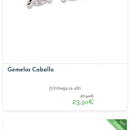
Gemelos Caballo
Entrega 24-48h
27,
€
90
23,
€
90
15%
OFERTA