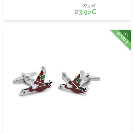
27,
€
90
23,
€
90
15%
OFERTA