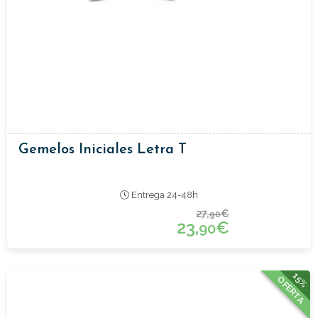
Gemelos Iniciales Letra T
Entrega 24-48h
27,
€
90
23,
€
90
15%
OFERTA