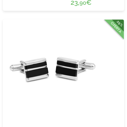
23,
€
90
29%
OFERTA