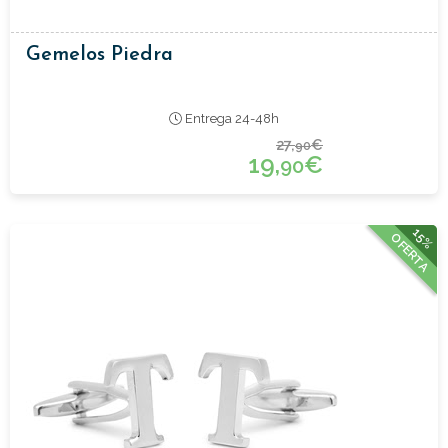
Gemelos Piedra
Entrega 24-48h
27,
€
90
19,
€
90
15%
OFERTA