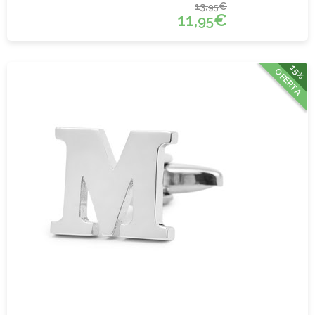
13,
€
95
11,
€
95
15%
OFERTA