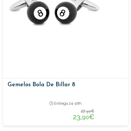
Gemelos Bola De Billar 8
Entrega 24-48h
27,
€
90
23,
€
90