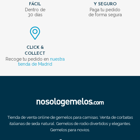
FÁCIL
Y SEGURO
Dentro de
Paga tu pedido
30 días
de forma segura
CLICK &
COLLECT
Recoge tu pedido en
nuestra
tienda de Madrid
Tienda de venta online de gemelos para camisas. Venta de corbatas
italianas de seda natural. Gemelos de rodio divertidos y elegantes.
Gemelos para novios.