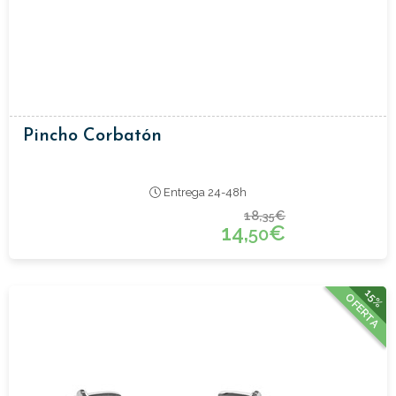
Pincho Corbatón
Entrega 24-48h
18,
€
35
14,
€
50
15%
OFERTA