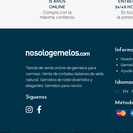
15 AÑOS
ENTRE
ONLINE
24/48 H
Compra con la
En to
máxima confianza
la penín
Inform
Nosotr
Gemelo
Tienda de venta online de gemelos para
Ayuda
camisas. Venta de corbatas italianas de seda
natural. Gemelos de rodio divertidos y
Idioma
elegantes. Gemelos para novios.
ES
EN
Síguenos
Método