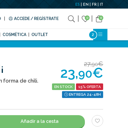
ES
EN
FR
IT
0
0
O
ACCEDE / REGÍSTRATE
COSMÉTICA
OUTLET
27,
€
90
23,
€
i
90
forma de chili.
EN STOCK
15% OFERTA
ENTREGA 24-48H
Añadir a la cesta