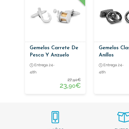
Gemelos Carrete De
Gemelos Cla
Pesca Y Anzuelo
Anillos
Entrega 24-
Entrega 24-
48h
48h
27,
€
90
23,
€
90