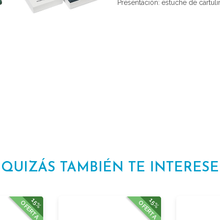
Presentación: estuche de cartuli
QUIZÁS TAMBIÉN TE INTERESE
15%
15%
OFERTA
OFERTA