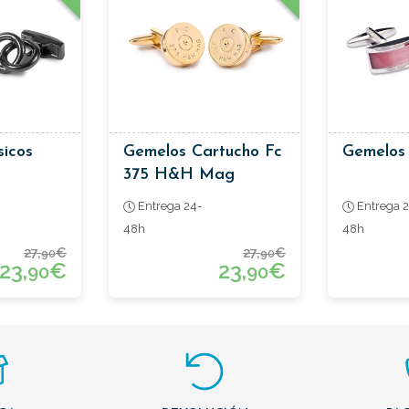
sicos
Gemelos Cartucho Fc
Gemelos
375 H&h Mag
Entrega 24-
Entrega 2
48h
48h
27,
€
27,
€
90
90
23,
€
23,
€
90
90