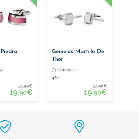
 Piedra
Gemelos Martillo De
Thor
4-
Entrega 24-
48h
23,
€
27,
€
90
90
19,
€
19,
€
90
90