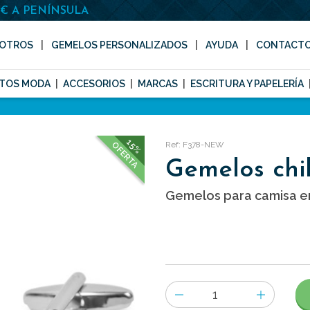
0€ A PENÍNSULA
OTROS
GEMELOS PERSONALIZADOS
AYUDA
CONTACT
TOS MODA
ACCESORIOS
MARCAS
ESCRITURA Y PAPELERÍA
15%
Ref: F378-NEW
OFERTA
Gemelos chil
Gemelos para camisa en 
Número
de