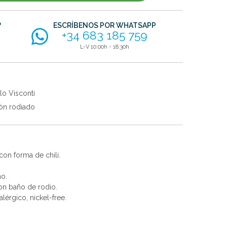
?
ESCRÍBENOS POR WHATSAPP
+34 683 185 759
L-V 10:00h - 18:30h
lo Visconti
ón rodiado
con forma de chili.
no.
con baño de rodio.
alérgico, nickel-free.