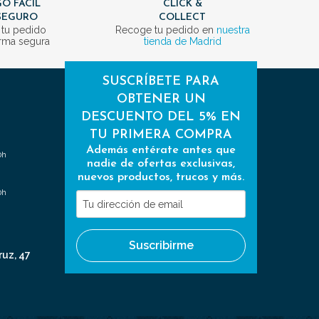
O FÁCIL
CLICK &
SEGURO
COLLECT
 tu pedido
Recoge tu pedido en
nuestra
rma segura
tienda de Madrid
SUSCRÍBETE PARA
OBTENER UN
DESCUENTO DEL 5% EN
TU PRIMERA COMPRA
Además entérate antes que
0h
nadie de ofertas exclusivas,
nuevos productos, trucos y más.
0h
Tu
dirección
de
Suscribirme
email
ruz, 47