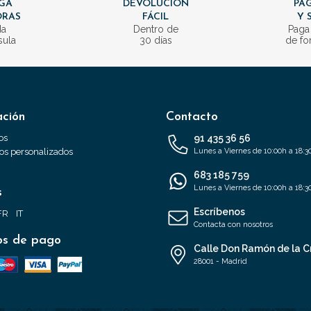
GA
DEVOLUCIÓN
PAG
ORAS
FÁCIL
Y 
da
Dentro de
Paga
sula
30 días
de fo
ación
Contacto
os
91 435 36 56
s personalizados
Lunes a Viernes de 10:00h a 18:3
683 185 759
Lunes a Viernes de 10:00h a 18:3
s
Escríbenos
FR
IT
Contacta con nosotros
s de pago
Calle Don Ramón de la C
28001 - Madrid