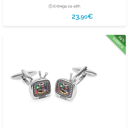
Entrega 24-48h
23,
€
90
29%
OFERTA