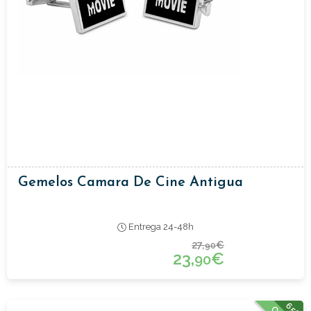
Gemelos Camara De Cine Antigua
Entrega 24-48h
27,
€
90
23,
€
90
65%