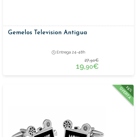
Gemelos Television Antigua
Entrega 24-48h
27,
€
90
19,
€
90
15%
OFERTA