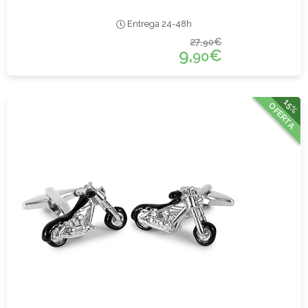
Entrega 24-48h
27,
€
90
9,
€
90
15%
OFERTA