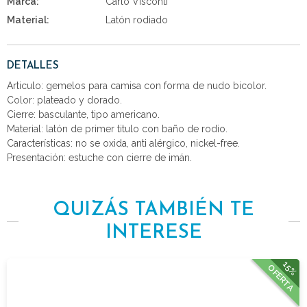
Marca:
Carlo Visconti
Material:
Latón rodiado
DETALLES
Articulo: gemelos para camisa con forma de nudo bicolor.
Color: plateado y dorado.
Cierre: basculante, tipo americano.
Material: latón de primer titulo con baño de rodio.
Características: no se oxida, anti alérgico, nickel-free.
Presentación: estuche con cierre de imán.
QUIZÁS TAMBIÉN TE
INTERESE
15%
OFERTA