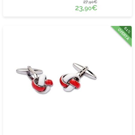
27,
€
90
23,
€
90
61%
OFERTA