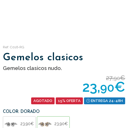
Ref: C016-RG
Gemelos clasicos
Gemelos clasicos nudo.
27,
€
90
23,
€
90
AGOTADO
15% OFERTA
ENTREGA 24-48H
COLOR: DORADO
23,90€
23,90€