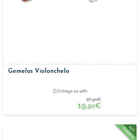
Gemelos Violonchelo
Entrega 24-48h
27,
€
90
19,
€
90
15%
OFERTA