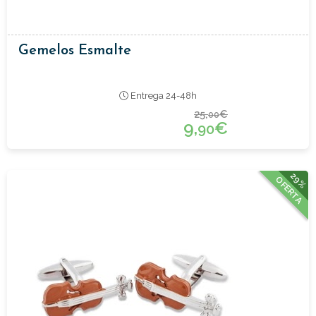
Gemelos Esmalte
Entrega 24-48h
25,
€
00
9,
€
90
29%
OFERTA