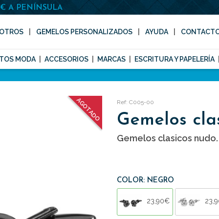
0€ A PENÍNSULA
OTROS
GEMELOS PERSONALIZADOS
AYUDA
CONTACT
TOS MODA
ACCESORIOS
MARCAS
ESCRITURA Y PAPELERÍA
AGOTADO
Ref: C005-00
Gemelos cla
Gemelos clasicos nudo.
COLOR: NEGRO
23,90€
23,