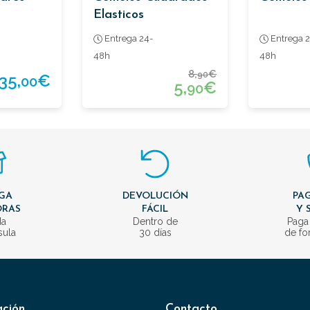
Elasticos
Entrega 24-
Entrega 2
48h
48h
8,
€
90
35,
€
00
5,
€
90
GA
DEVOLUCIÓN
PAG
ORAS
FÁCIL
Y 
da
Dentro de
Paga
sula
30 días
de fo
ación
Contacto