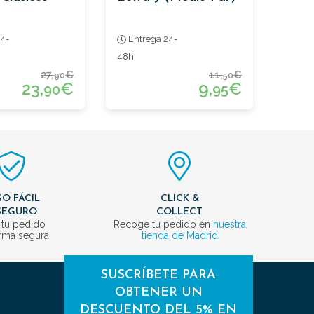
4-
Entrega 24-
48h
27,
€
11,
€
90
50
23,
€
9,
€
90
95
O FÁCIL
CLICK &
SEGURO
COLLECT
 tu pedido
Recoge tu pedido en
nuestra
rma segura
tienda de Madrid
SUSCRÍBETE PARA
OBTENER UN
DESCUENTO DEL 5% EN