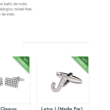
con baño de rodio.
alérgico, nickel-free.
e de imán.
14%
15%
OFERTA
OFERTA
Clasicos
Letra J (medio Par)