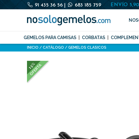
ENVÍO 5,9
91 435 36 56
|
683 185 759
NOS
GEMELOS PARA CAMISAS
CORBATAS
COMPLEMEN
INICIO
CATÁLOGO
GEMELOS CLASICOS
15%
OFERTA