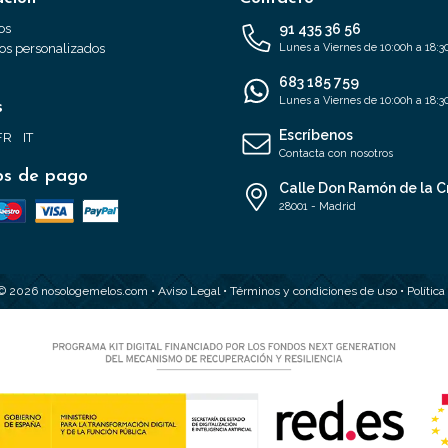
os
91 435 36 56
s personalizados
Lunes a Viernes de 10:00h a 18:3
683 185 759
Lunes a Viernes de 10:00h a 18:3
s
Escríbenos
FR
IT
Contacta con nosotros
s de pago
Calle Don Ramón de la C
28001 - Madrid
 © 2026 nosologemelos.com •
Aviso Legal
•
Términos y condiciones de uso
•
Polític