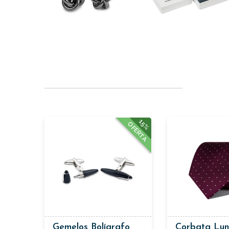
15%
OFERTA
Gemelos Bolígrafo
Corbata Lun