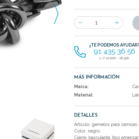
Número
de
artículos
¿TE PODEMOS AYUDAR
91 435 36 56
L-V 10:00h - 18:30h
MÁS INFORMACIÓN
Marca:
Car
Material:
Lat
DETALLES
Articulo: gemelos para camisas 
Color: negro.
Cierre: basculante, tipo america