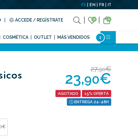
ES
EN
FR
IT
0
0
O
ACCEDE / REGÍSTRATE
COSMÉTICA
OUTLET
MÁS VENDIDOS
27,
€
90
23,
€
sicos
90
AGOTADO
15% OFERTA
ENTREGA 24-48H
90€