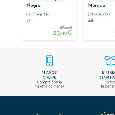
Negro
Morada
Entrega 24-
Entrega 24-
48h
48h
27,
€
90
23,
€
90
15 AÑOS
ENTRE
ONLINE
24/48 H
Compra con la
En to
máxima confianza
la penín
Inform