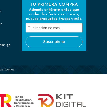
TU PRIMERA COMPRA
Además entérate antes que
0h
nadie de ofertas exclusivas,
nuevos productos, trucos y más.
0h
Tu
dirección
de
Suscribirme
email
ruz, 47
a de Cookies