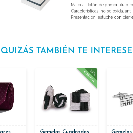
Material: latón de primer titulo 
Características: no se oxida, anti 
Presentación: estuche con cierr
QUIZÁS TAMBIÉN TE INTERESE
34%
OFERTA
ares
Gemelos Cuadrados
Gemelos 