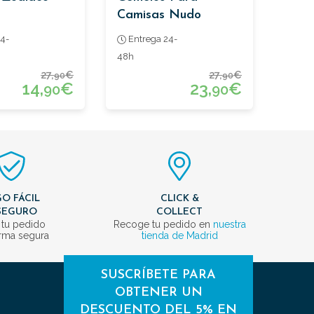
Camisas Nudo
Dorado
4-
Entrega 24-
48h
27,
€
27,
€
90
90
14,
€
23,
€
90
90
O FÁCIL
CLICK &
SEGURO
COLLECT
 tu pedido
Recoge tu pedido en
nuestra
rma segura
tienda de Madrid
SUSCRÍBETE PARA
OBTENER UN
DESCUENTO DEL 5% EN