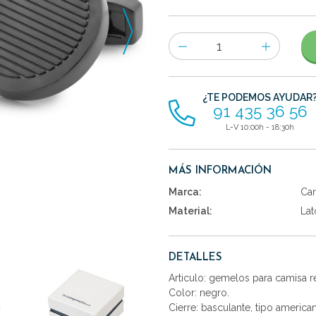
Número
de
artículos
¿TE PODEMOS AYUDAR
91 435 36 56
L-V 10:00h - 18:30h
MÁS INFORMACIÓN
Marca:
Car
Material:
Lat
DETALLES
Articulo: gemelos para camisa r
Color: negro.
Cierre: basculante, tipo america