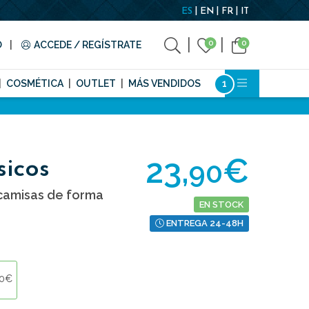
ES
EN
FR
IT
0
0
O
ACCEDE / REGÍSTRATE
COSMÉTICA
OUTLET
MÁS VENDIDOS
23,
€
90
sicos
camisas de forma
EN STOCK
ENTREGA 24-48H
90€