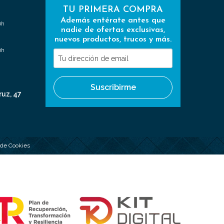
TU PRIMERA COMPRA
Además entérate antes que
0h
nadie de ofertas exclusivas,
nuevos productos, trucos y más.
0h
Tu
dirección
de
Suscribirme
email
ruz, 47
a de Cookies