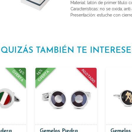
Material: latón de primer titulo 
Características: no se oxida, anti 
Presentación: estuche con cierr
QUIZÁS TAMBIÉN TE INTERESE
15%
15%
AGOTADO
OFERTA
OFERTA
ndera
Gemelos Piedra
Gemelos