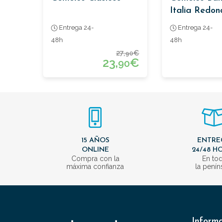
Italia Redon
Entrega 24-
Entrega 24-
48h
48h
27,
€
90
23,
€
90
15 AÑOS
ENTRE
ONLINE
24/48 H
Compra con la
En to
máxima confianza
la penín
Inform