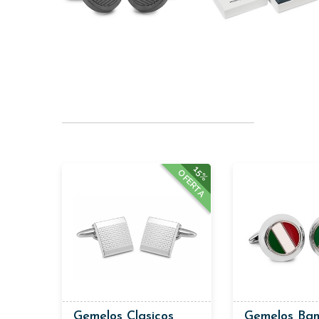
15%
OFERTA
Gemelos Clasicos
Gemelos Ba