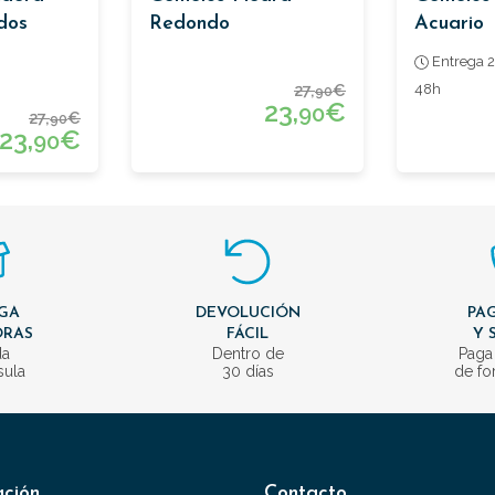
dos
Redondo
Acuario
Entrega 2
27,
€
48h
90
23,
€
90
27,
€
90
23,
€
90
GA
DEVOLUCIÓN
PAG
ORAS
FÁCIL
Y 
da
Dentro de
Paga
sula
30 días
de fo
ación
Contacto