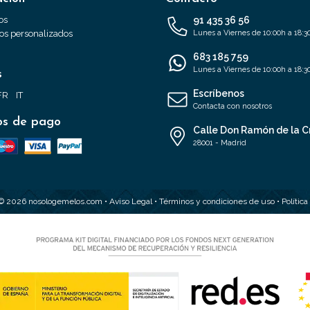
os
91 435 36 56
s personalizados
Lunes a Viernes de 10:00h a 18:3
683 185 759
Lunes a Viernes de 10:00h a 18:3
s
Escríbenos
FR
IT
Contacta con nosotros
s de pago
Calle Don Ramón de la C
28001 - Madrid
 © 2026 nosologemelos.com •
Aviso Legal
•
Términos y condiciones de uso
•
Polític