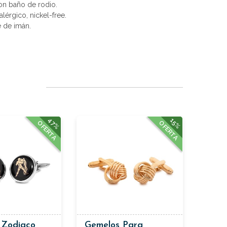
con baño de rodio.
alérgico, nickel-free.
e de imán.
47%
15%
OFERTA
OFERTA
 Zodiaco
Gemelos Para