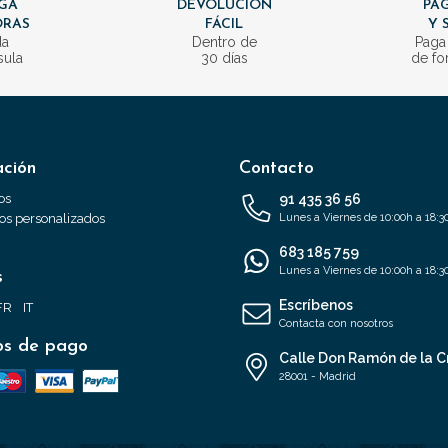
GA
DEVOLUCIÓN
PAG
ORAS
FÁCIL
Y 
da
Dentro de
Paga
sula
30 días
de fo
ación
Contacto
os
91 435 36 56
s personalizados
Lunes a Viernes de 10:00h a 18:3
683 185 759
Lunes a Viernes de 10:00h a 18:3
s
Escríbenos
FR
IT
Contacta con nosotros
s de pago
Calle Don Ramón de la C
28001 - Madrid