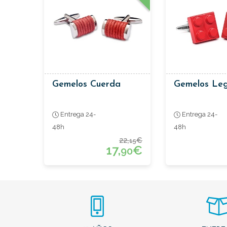
Gemelos Cuerda
Gemelos Leg
Entrega 24-
Entrega 24-
48h
48h
22,
€
15
17,
€
90