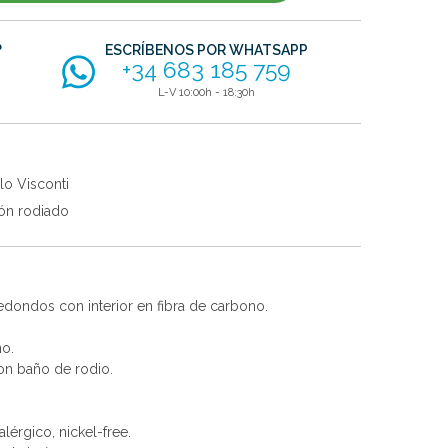
?
ESCRÍBENOS POR WHATSAPP
+34 683 185 759
L-V 10:00h - 18:30h
lo Visconti
ón rodiado
edondos con interior en fibra de carbono.
no.
con baño de rodio.
alérgico, nickel-free.