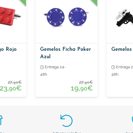
o Rojo
Gemelos Ficha Poker
Gemelos 
Azul
Entrega 24-
Entrega 2
48h
48h
27,
€
27,
€
90
90
23,
€
19,
€
90
90