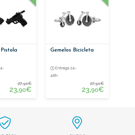
Pistola
Gemelos Bicicleta
4-
Entrega 24-
48h
27,
€
27,
€
90
90
23,
€
23,
€
90
90