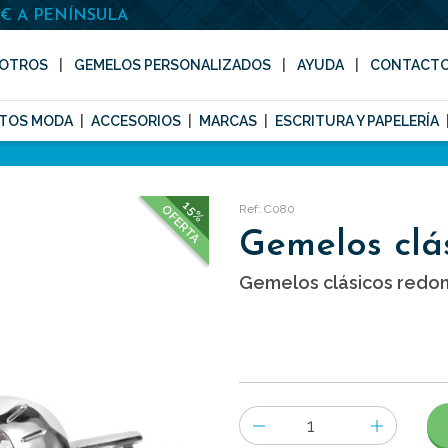
0€ A PENÍNSULA
OTROS
GEMELOS PERSONALIZADOS
AYUDA
CONTACT
TOS MODA
ACCESORIOS
MARCAS
ESCRITURA Y PAPELERÍA
15%
Ref: C080
OFERTA
Gemelos clá
Gemelos clásicos redo
Número
de