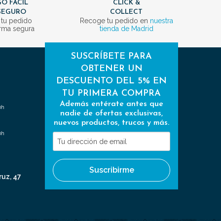
O FÁCIL
CLICK &
SEGURO
COLLECT
 tu pedido
Recoge tu pedido en
nuestra
rma segura
tienda de Madrid
SUSCRÍBETE PARA
OBTENER UN
DESCUENTO DEL 5% EN
TU PRIMERA COMPRA
Además entérate antes que
0h
nadie de ofertas exclusivas,
nuevos productos, trucos y más.
0h
Tu
dirección
de
Suscribirme
email
ruz, 47