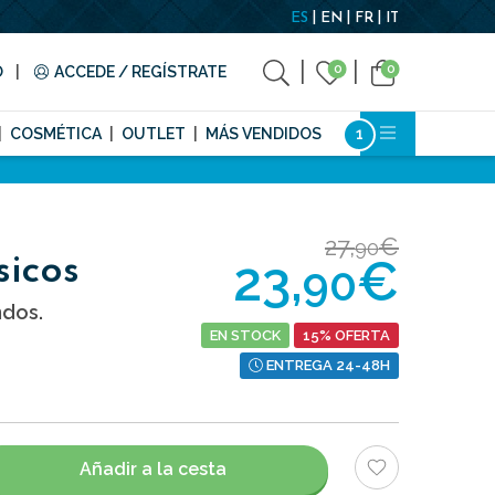
ES
EN
FR
IT
0
0
O
ACCEDE / REGÍSTRATE
COSMÉTICA
OUTLET
MÁS VENDIDOS
27,
€
90
23,
€
sicos
90
ndos.
EN STOCK
15% OFERTA
ENTREGA 24-48H
Añadir a la cesta