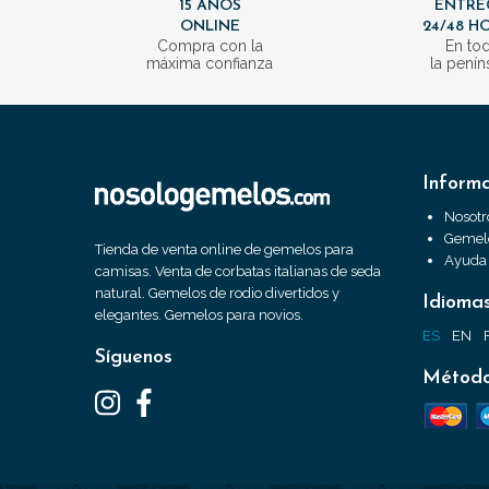
15 AÑOS
ENTRE
ONLINE
24/48 H
Compra con la
En to
máxima confianza
la penín
Inform
Nosotr
Gemelo
Tienda de venta online de gemelos para
Ayuda
camisas. Venta de corbatas italianas de seda
natural. Gemelos de rodio divertidos y
Idioma
elegantes. Gemelos para novios.
ES
EN
Síguenos
Método