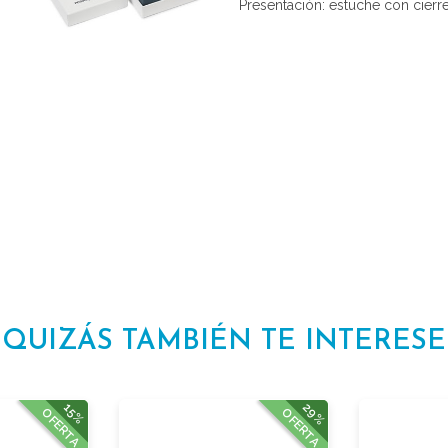
Presentación: estuche con cierr
QUIZÁS TAMBIÉN TE INTERESE
29%
15%
OFERTA
OFERTA