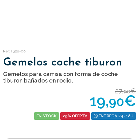
Ref: F328-00
Gemelos coche tiburon
Gemelos para camisa con forma de coche
tiburon bañados en rodio.
27,
€
90
19,
€
90
EN STOCK
29% OFERTA
ENTREGA 24-48H