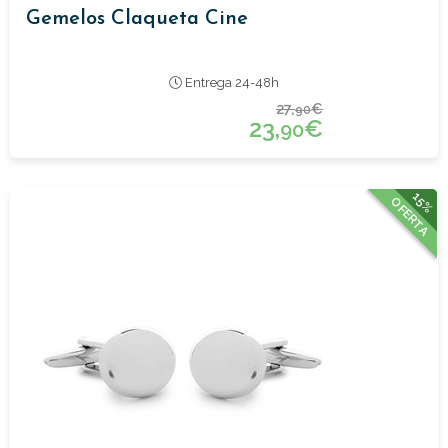
Gemelos Claqueta Cine
Entrega 24-48h
27,
€
90
23,
€
90
15%
OFERTA