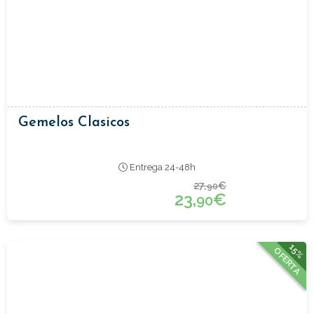
Gemelos Clasicos
Entrega 24-48h
27,
€
90
23,
€
90
15%
OFERTA