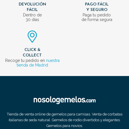
DEVOLUCIÓN
PAGO FÁCIL
FÁCIL
Y SEGURO
Dentro de
Paga tu pedido
30 días
de forma segura
CLICK &
COLLECT
Recoge tu pedido en
nuestra
tienda de Madrid
Tienda de venta online de gemelos para camisas. Venta de corbatas
italianas de seda natural. Gemelos de rodio divertidos y elegantes.
Gemelos para novios.