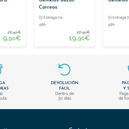
dra
Gemelos Buzon
Gemelos 
Correos
Entrega 24-
Entrega 2
48h
48h
27,
€
27,
€
90
90
9,
€
19,
€
90
90
GA
DEVOLUCIÓN
PAG
ORAS
FÁCIL
Y 
da
Dentro de
Paga
sula
30 días
de fo