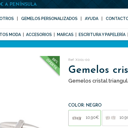
0€ A PENÍNSULA
OTROS
GEMELOS PERSONALIZADOS
AYUDA
CONTACT
TOS MODA
ACCESORIOS
MARCAS
ESCRITURA Y PAPELERÍA
59%
Ref: X001-00
OFERTA
Gemelos cris
Gemelos cristal triangul
COLOR: NEGRO
10,90€
10,