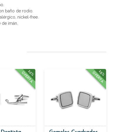
no.
con baño de rodio.
alérgico, nickel-free.
e de imán.
12%
15%
OFERTA
OFERTA