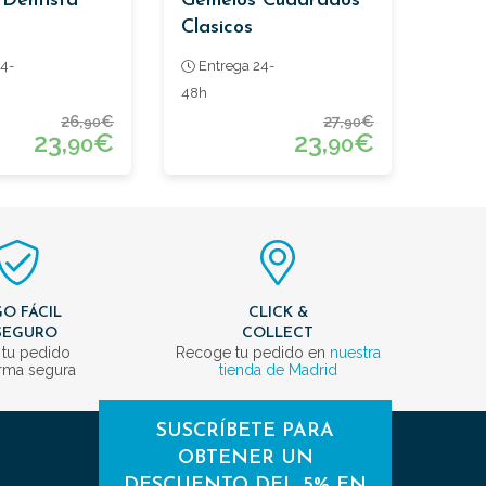
Dentista
Gemelos Cuadrados
Clasicos
4-
Entrega 24-
48h
26,
€
27,
€
90
90
23,
€
23,
€
90
90
O FÁCIL
CLICK &
SEGURO
COLLECT
 tu pedido
Recoge tu pedido en
nuestra
rma segura
tienda de Madrid
SUSCRÍBETE PARA
OBTENER UN
DESCUENTO DEL 5% EN