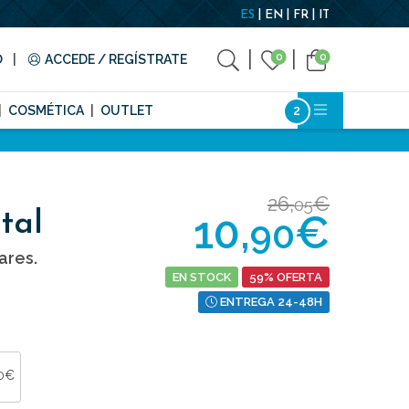
ES
EN
FR
IT
0
0
O
ACCEDE / REGÍSTRATE
COSMÉTICA
OUTLET
26,
€
05
10,
€
tal
90
ares.
EN STOCK
59% OFERTA
ENTREGA 24-48H
90€