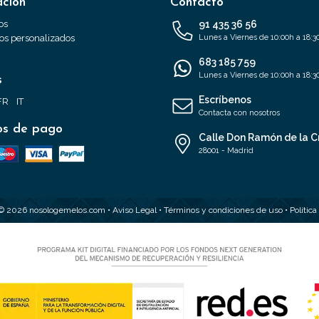
ación
Contacto
os
91 435 36 56
s personalizados
Lunes a Viernes de 10:00h a 18:3
683 185 759
Lunes a Viernes de 10:00h a 18:3
s
Escríbenos
FR
IT
Contacta con nosotros
s de pago
Calle Don Ramón de la C
28001 - Madrid
 © 2026 nosologemelos.com •
Aviso Legal
•
Términos y condiciones de uso
•
Polític