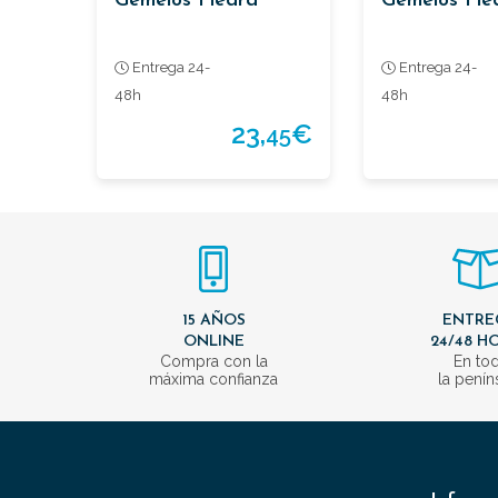
Gemelos Piedra
Gemelos Pie
Entrega 24-
Entrega 24-
48h
48h
23,
€
45
15 AÑOS
ENTRE
ONLINE
24/48 H
Compra con la
En to
máxima confianza
la penín