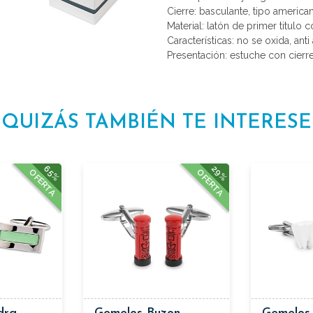
Cierre: basculante, tipo america
Material: latón de primer titulo 
Características: no se oxida, anti 
Presentación: estuche con cierr
QUIZÁS TAMBIÉN TE INTERESE
65%
29%
OFERTA
OFERTA