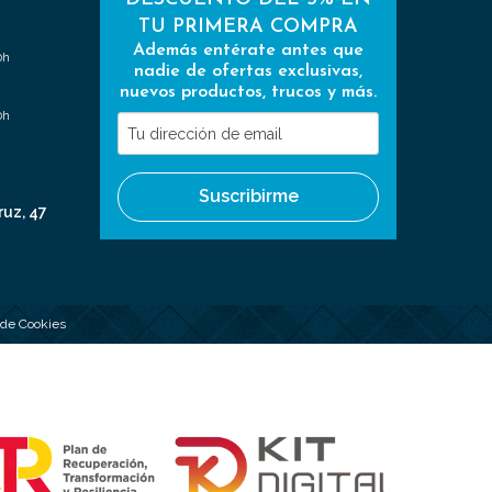
TU PRIMERA COMPRA
Además entérate antes que
0h
nadie de ofertas exclusivas,
nuevos productos, trucos y más.
0h
Tu
dirección
de
Suscribirme
email
ruz, 47
a de Cookies