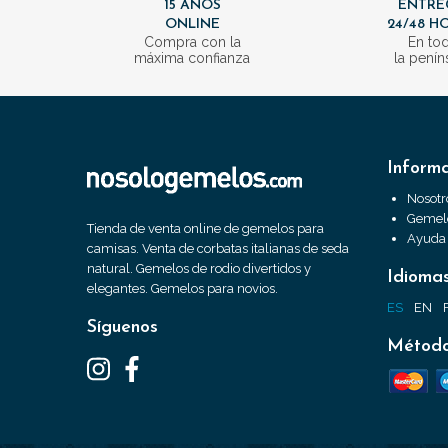
15 AÑOS
ENTRE
ONLINE
24/48 H
Compra con la
En to
máxima confianza
la penín
Inform
Nosotr
Gemelo
Tienda de venta online de gemelos para
Ayuda
camisas. Venta de corbatas italianas de seda
natural. Gemelos de rodio divertidos y
Idioma
elegantes. Gemelos para novios.
ES
EN
Síguenos
Método