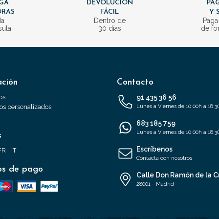
GA
DEVOLUCIÓN
PAG
ORAS
FÁCIL
Y 
da
Dentro de
Paga
sula
30 días
de fo
ación
Contacto
os
91 435 36 56
s personalizados
Lunes a Viernes de 10:00h a 18:3
683 185 759
Lunes a Viernes de 10:00h a 18:3
s
Escríbenos
FR
IT
Contacta con nosotros
s de pago
Calle Don Ramón de la C
28001 - Madrid