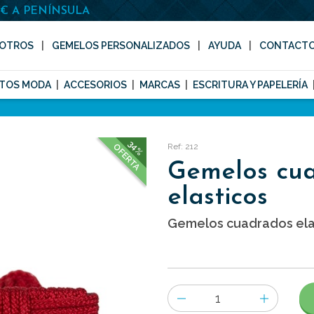
0€ A PENÍNSULA
OTROS
GEMELOS PERSONALIZADOS
AYUDA
CONTACT
TOS MODA
ACCESORIOS
MARCAS
ESCRITURA Y PAPELERÍA
34%
Ref: 212
OFERTA
Gemelos cu
elasticos
Gemelos cuadrados elas
Número
de