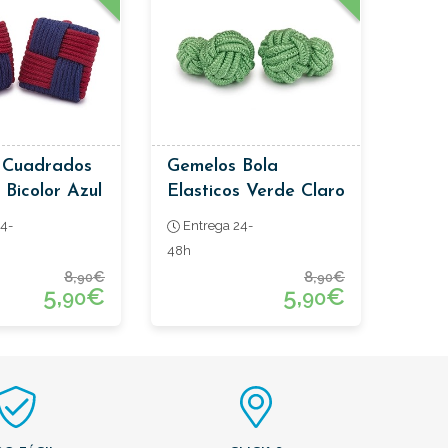
 Cuadrados
Gemelos Bola
 Bicolor Azul
Elasticos Verde Claro
os
4-
Entrega 24-
48h
8,
€
8,
€
90
90
5,
€
5,
€
90
90