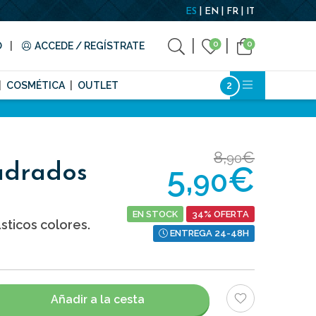
ES
EN
FR
IT
0
0
O
ACCEDE / REGÍSTRATE
COSMÉTICA
OUTLET
8,
€
90
5,
€
adrados
90
EN STOCK
34% OFERTA
ticos colores.
ENTREGA 24-48H
Añadir a la cesta