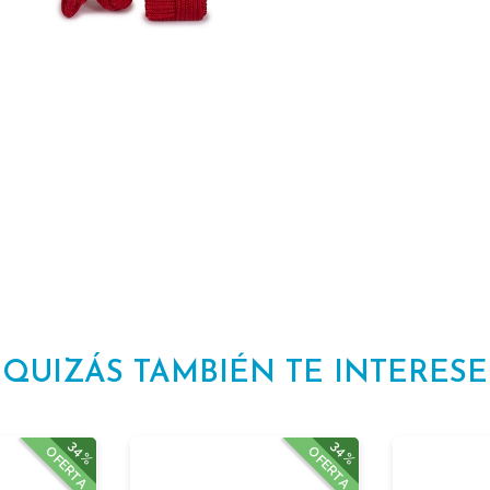
QUIZÁS TAMBIÉN TE INTERESE
34%
34%
OFERTA
OFERTA