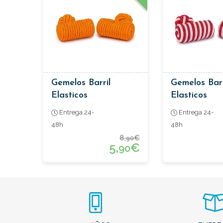
Gemelos Barril
Gemelos Barr
Elasticos
Elasticos
Entrega 24-
Entrega 24-
48h
48h
8,
€
90
5,
€
90