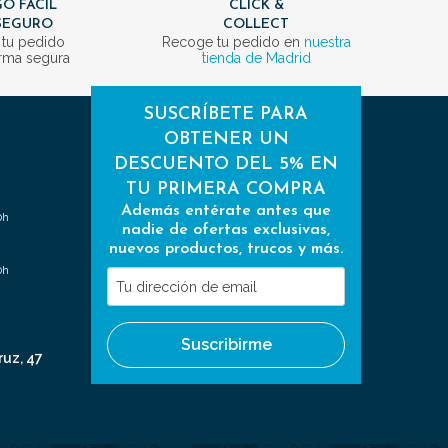
O FÁCIL
CLICK &
SEGURO
COLLECT
 tu pedido
Recoge tu pedido en
nuestra
rma segura
tienda de Madrid
SUSCRÍBETE PARA
OBTENER UN
DESCUENTO DEL 5% EN
TU PRIMERA COMPRA
Además entérate antes que
0h
nadie de ofertas exclusivas,
nuevos productos, trucos y más.
0h
Tu
dirección
de
Suscribirme
email
ruz, 47