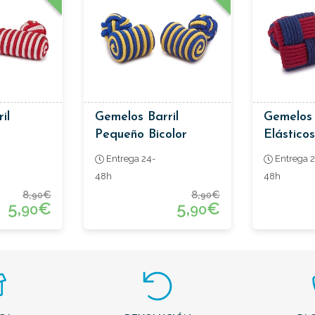
il
Gemelos Barril
Gemelos
Pequeño Bicolor
Elásticos
Amarillo Y Azul
Y Burde
Entrega 24-
Entrega 2
48h
48h
8,
€
8,
€
90
90
5,
€
5,
€
90
90