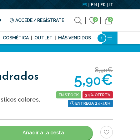
ES
EN
FR
IT
0
0
O
ACCEDE / REGÍSTRATE
COSMÉTICA
OUTLET
MÁS VENDIDOS
8,
€
90
5,
€
adrados
90
EN STOCK
34% OFERTA
ticos colores.
ENTREGA 24-48H
Añadir a la cesta