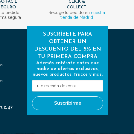
O FÁCIL
CLICK &
SEGURO
COLLECT
 tu pedido
Recoge tu pedido en
nuestra
rma segura
tienda de Madrid
SUSCRÍBETE PARA
OBTENER UN
DESCUENTO DEL 5% EN
TU PRIMERA COMPRA
Además entérate antes que
0h
nadie de ofertas exclusivas,
nuevos productos, trucos y más.
0h
Tu
dirección
de
Suscribirme
email
ruz, 47