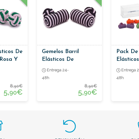
sticos De
Gemelos Barril
Pack De
 Rosa Y
Elásticos De
Elásticos
Pasamanería Bicolor
Entrega 24-
Entrega 2
Negro Y Rosa
48h
48h
8,
€
8,
€
90
90
5,
€
5,
€
90
90