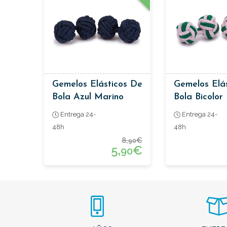
Gemelos Elásticos De
Gemelos Elá
Bola Azul Marino
Bola Bicolor
Verde
Entrega 24-
Entrega 24-
48h
48h
8,
€
90
5,
€
90