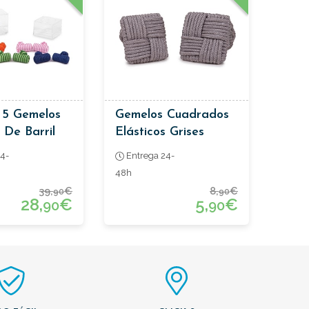
 5 Gemelos
Gemelos Cuadrados
 De Barril
Elásticos Grises
4-
Entrega 24-
48h
39,
€
8,
€
90
90
28,
€
5,
€
90
90