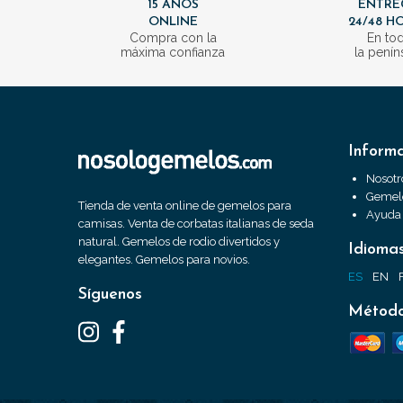
15 AÑOS
ENTRE
ONLINE
24/48 H
Compra con la
En to
máxima confianza
la penín
Inform
Nosotr
Gemelo
Tienda de venta online de gemelos para
Ayuda
camisas. Venta de corbatas italianas de seda
natural. Gemelos de rodio divertidos y
Idioma
elegantes. Gemelos para novios.
ES
EN
Síguenos
Método