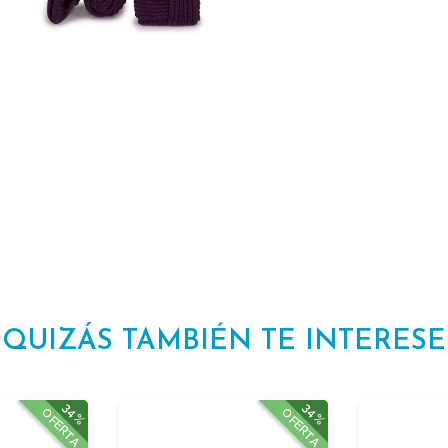
QUIZÁS TAMBIÉN TE INTERESE
34%
34%
OFERTA
OFERTA