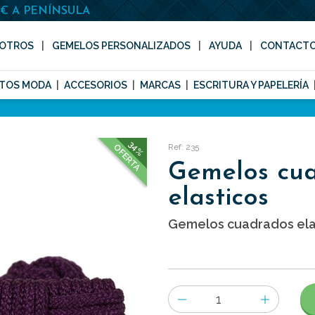
0€ A PENÍNSULA
OTROS
GEMELOS PERSONALIZADOS
AYUDA
CONTACT
TOS MODA
ACCESORIOS
MARCAS
ESCRITURA Y PAPELERÍA
34%
Ref: 235
OFERTA
Gemelos cu
elasticos
Gemelos cuadrados elas
Número
de