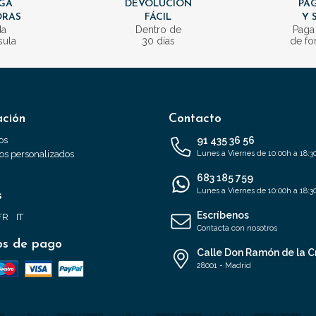
GA
DEVOLUCIÓN
PAG
ORAS
FÁCIL
Y 
da
Dentro de
Paga
sula
30 días
de fo
ación
Contacto
os
91 435 36 56
s personalizados
Lunes a Viernes de 10:00h a 18:3
683 185 759
Lunes a Viernes de 10:00h a 18:3
s
Escríbenos
FR
IT
Contacta con nosotros
s de pago
Calle Don Ramón de la C
28001 - Madrid