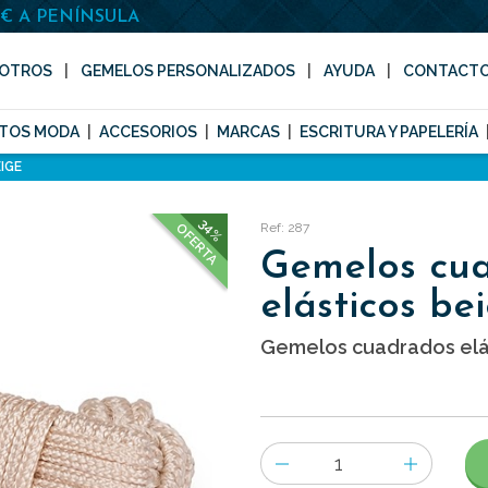
0€ A PENÍNSULA
OTROS
GEMELOS PERSONALIZADOS
AYUDA
CONTACT
TOS MODA
ACCESORIOS
MARCAS
ESCRITURA Y PAPELERÍA
IGE
34%
Ref: 287
OFERTA
Gemelos cu
elásticos be
Gemelos cuadrados elás
Número
de