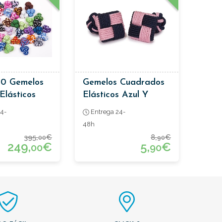
50 Gemelos
Gemelos Cuadrados
Elásticos
Elásticos Azul Y
Rosa
4-
Entrega 24-
48h
395,
€
8,
€
00
90
249,
€
5,
€
00
90