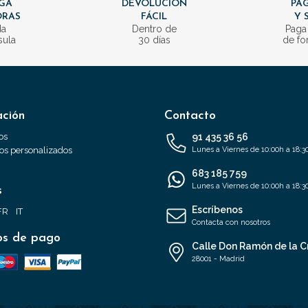
GA
DEVOLUCIÓN
PAG
ORAS
FÁCIL
Y 
da
Dentro de
Paga
sula
30 días
de fo
ación
Contacto
os
91 435 36 56
s personalizados
Lunes a Viernes de 10:00h a 18:3
683 185 759
Lunes a Viernes de 10:00h a 18:3
s
Escríbenos
FR
IT
Contacta con nosotros
s de pago
Calle Don Ramón de la C
28001 - Madrid