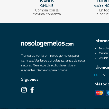
15 AÑOS
ENTRE
ONLINE
24/48 H
Compra con la
En to
máxima confianza
la penín
Inform
Nosotr
Gemelo
Tienda de venta online de gemelos para
Ayuda
camisas. Venta de corbatas italianas de seda
natural. Gemelos de rodio divertidos y
Idioma
elegantes. Gemelos para novios.
ES
EN
Síguenos
Método