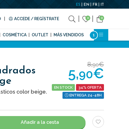
ES
EN
FR
IT
0
0
O
ACCEDE / REGÍSTRATE
COSMÉTICA
OUTLET
MÁS VENDIDOS
8,
€
90
5,
€
adrados
90
ige
EN STOCK
34% OFERTA
ticos color beige.
ENTREGA 24-48H
Añadir a la cesta