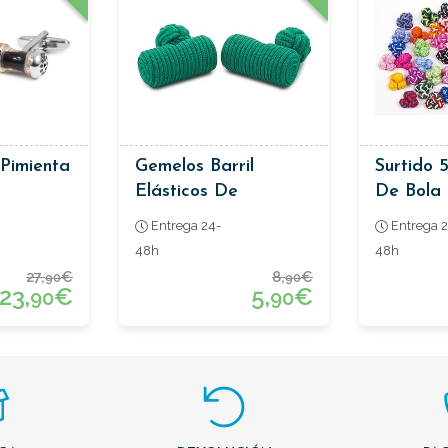
Pimienta
Gemelos Barril
Surtido 
Elásticos De
De Bola 
Pasamanería Color
Entrega 24-
Entrega 2
Verde
48h
48h
27,
€
8,
€
90
90
23,
€
5,
€
90
90