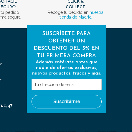
O FÁCIL
CLICK &
SEGURO
COLLECT
 tu pedido
Recoge tu pedido en
nuestra
rma segura
tienda de Madrid
SUSCRÍBETE PARA
OBTENER UN
DESCUENTO DEL 5% EN
TU PRIMERA COMPRA
Además entérate antes que
0h
nadie de ofertas exclusivas,
nuevos productos, trucos y más.
0h
Tu
dirección
de
Suscribirme
email
ruz, 47