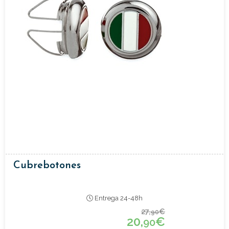
Cubrebotones
Entrega 24-48h
27,
€
90
20,
€
90