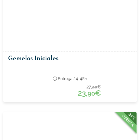
Gemelos Iniciales
Entrega 24-48h
27,
€
90
23,
€
90
34%
OFERTA