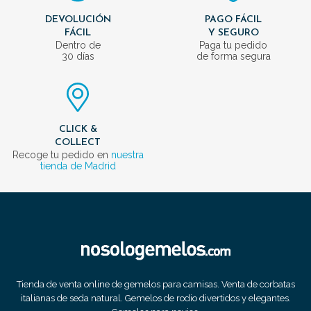
DEVOLUCIÓN
PAGO FÁCIL
FÁCIL
Y SEGURO
Dentro de
Paga tu pedido
30 días
de forma segura
CLICK &
COLLECT
Recoge tu pedido en
nuestra
tienda de Madrid
Tienda de venta online de gemelos para camisas. Venta de corbatas
italianas de seda natural. Gemelos de rodio divertidos y elegantes.