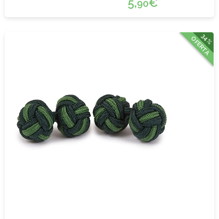
5,
€
90
34%
OFERTA