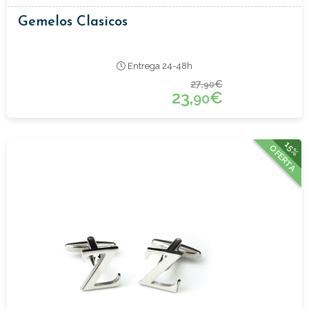
Gemelos Clasicos
Entrega 24-48h
27,
€
90
23,
€
90
15%
OFERTA