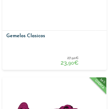
Gemelos Clasicos
27,
€
90
23,
€
90
34%
OFERTA