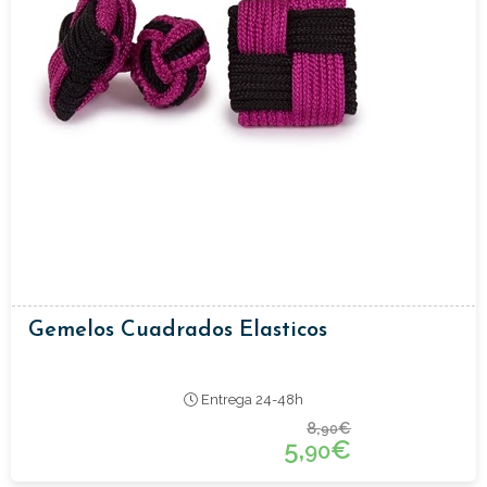
Gemelos Cuadrados Elasticos
Entrega 24-48h
8,
€
90
5,
€
90