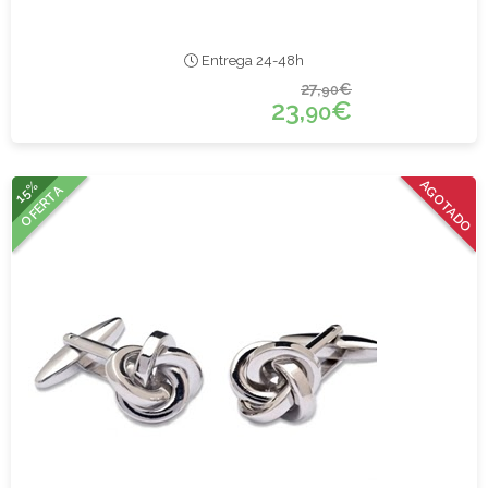
Entrega 24-48h
27,
€
90
23,
€
90
15%
AGOTADO
OFERTA