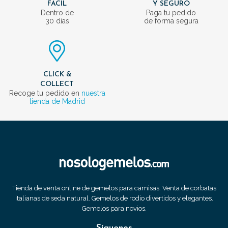
FÁCIL
Y SEGURO
Dentro de
Paga tu pedido
30 días
de forma segura
CLICK &
COLLECT
Recoge tu pedido en
nuestra
tienda de Madrid
Tienda de venta online de gemelos para camisas. Venta de corbatas
italianas de seda natural. Gemelos de rodio divertidos y elegantes.
Gemelos para novios.